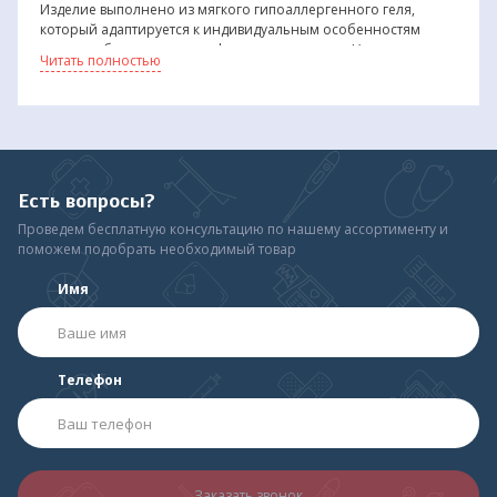
Изделие выполнено из мягкого гипоаллергенного геля,
который адаптируется к индивидуальным особенностям
стопы и обеспечивает комфорт при ношении. Уникальная
Читать полностью
конструкция с кольцом надежно фиксирует разделитель на
пальце, предотвращая его смещение или выпадение в
процессе ходьбы.
Принцип действия:
Разделитель размещается между первым и вторым пальцами
ноги, устанавливая их в правильное анатомическое
Есть вопросы?
положение. Межпальцевая перегородка разделяет пальцы,
предотвращая их соприкосновение и трение, что особенно
Проведем бесплатную консультацию по нашему ассортименту и
важно при наличии деформаций или болезненных
поможем подобрать необходимый товар
ощущений. Кольцо надевается на первый или второй палец
стопы, обеспечивая надежную фиксацию изделия.
Имя
Преимущества изделия:
Благодаря наличию кольца на перегородке она не спадает,
благодаря чему эффективно уменьшает давление между
первым и вторым пальцами стопы. Межпальцевый
Телефон
разделитель защищает палец от сдавливания и натирания,
способствует его распрямлению и разгружает сустав. Мягкий
гипоаллергенный гель не вызывает раздражения кожи и
обеспечивает комфортное ношение в течение длительного
времени.
Заказать звонок
Рекомендации по применению: