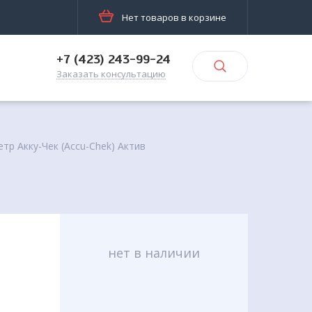
Нет товаров в корзине
+7 (423) 243-99-24
Заказать консультацию
тр Акку-Чек (Accu-Chek) Актив
нет в наличии