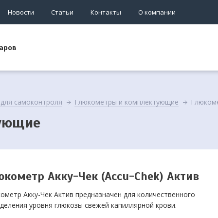
Новости
Статьи
Контакты
О компании
аров
для самоконтроля
Глюкометры и комплектующие
Глюкоме
ующие
юкометр Акку-Чек (Accu-Chek) Актив
ометр Акку-Чек Актив предназначен для количественного
деления уровня глюкозы свежей капиллярной крови.