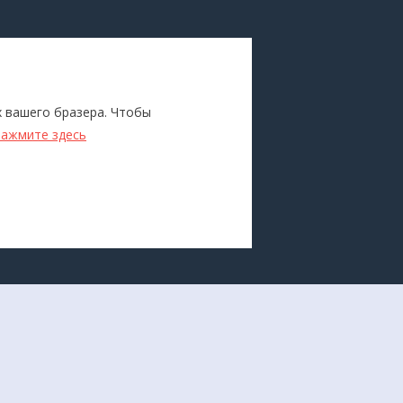
ПОКУПАТЕЛЯМ
Каталог
х вашего бразера. Чтобы
ители
Бренды
нажмите здесь
Для оптовиков
Прокат
оборудования
Доставка и оплата
О компании
Политика конфиденциальности
Разработка сайта -
Студия House