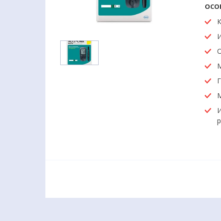
ОСО
К
И
О
М
Г
М
И
р