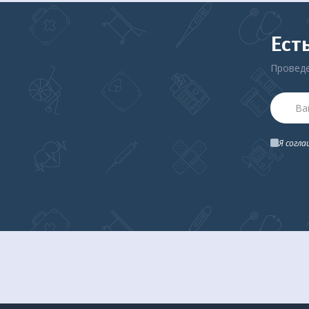
Ест
Проведе
Я согл