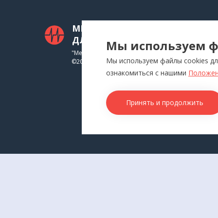
МЕДТЕХНИКА
КАТ
ДЛЯ ВАС
Мы используем ф
Приб
"Медтехника для Вас"
Мы используем файлы cookies дл
©
2026
Инга
ознакомиться с нашими
Положен
Физи
Аппл
Принять и продолжить
Изде
Това
КОН
г. В