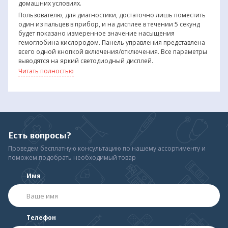
домашних условиях.
Пользователю, для диагностики, достаточно лишь поместить
один из пальцев в прибор, и на дисплее в течении 5 секунд
будет показано измеренное значение насыщения
гемоглобина кислородом. Панель управления представлена
всего одной кнопкой включения/отключения. Все параметры
выводятся на яркий светодиодный дисплей.
Преимущества пульсоксиметра
Читать полностью
Пульсоксиметр предназначен для не
инвазивного выборочного измерения функции
насыщения кислородом гемоглобина артерий
(SpO2). Для преддиагностики коронавируса. В
начале заражения болезнь может никак не
Есть вопросы?
проявиться, но уже поражает дыхательную
систему
Проведем бесплатную консультацию по нашему ассортименту и
Оценка уровня насыщения крови кислородом за
поможем подобрать необходимый товар
10-20 секунд
Помогает выявить такое опасное осложнение
Имя
как дыхательная недостаточность.
Позволит Вам быстро оценить уровень
насыщения крови кислородом (сатурацию) и
пульс. Сатурация в норме составляет 95-99%,
Телефон
снижается при вирусных и бактериальных