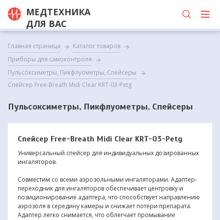
МЕДТЕХНИКА
ДЛЯ ВАС
Главная страница
Каталог товаров
Приборы для самоконтроля
Пульсоксиметры, Пикфлуометры, Спейсеры
Спейсер Free-Breath Midi Clear KRT-03-Petg
Пульсоксиметры, Пикфлуометры, Спейсеры
Спейсер Free-Breath Midi Clear KRT-03-Petg
Универсальный спейсер для индивидуальных дозированных
ингаляторов.
Совместим со всеми аэрозольными ингаляторами. Адаптер-
переходник для ингаляторов обеспечивает центровку и
позиционирование адаптера, что способствует направлению
аэрозоля в середину камеры и снижает потери препарата.
Адаптер легко снимается, что облегчает промывание