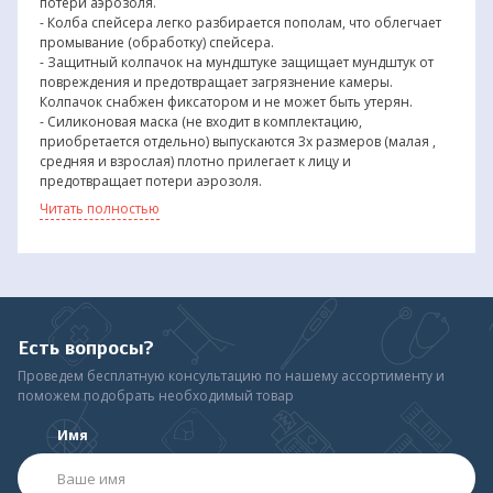
потери аэрозоля.
- Колба спейсера легко разбирается пополам, что облегчает
промывание (обработку) спейсера.
- Защитный колпачок на мундштуке защищает мундштук от
повреждения и предотвращает загрязнение камеры.
Колпачок снабжен фиксатором и не может быть утерян.
- Силиконовая маска (не входит в комплектацию,
приобретается отдельно) выпускаются 3х размеров (малая ,
средняя и взрослая) плотно прилегает к лицу и
предотвращает потери аэрозоля.
Читать полностью
Рекомендован для детей, а также для взрослых в качестве
компактного прибора.
Обработка дезинфицирующим раствором.
Не содержит Бисфенола-А.
Не содержит фталатов DEHP.
Не содержит латекса.
Есть вопросы?
Материал - полиэтилентерефталатгликоль (PETG).
Проведем бесплатную консультацию по нашему ассортименту и
Прочный, прозрачный.
поможем подобрать необходимый товар
Габариты: 18,5 х 6,8 х 6,8 см.
Объем: 198 мл.
Имя