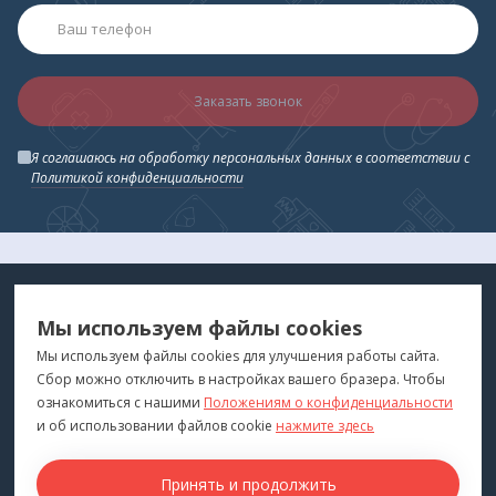
Заказать звонок
Я соглашаюсь на обработку персональных данных в соответствии с
Политикой конфиденциальности
МЕДТЕХНИКА
МЕНЮ
Мы используем файлы cookies
ДЛЯ ВАС
"Медтехника для Вас"
©
2026
Мы используем файлы cookies для улучшения работы сайта.
Сбор можно отключить в настройках вашего бразера. Чтобы
КОНТАКТЫ
ПОКУПАТЕЛЯМ
ознакомиться с нашими
Положениям о конфиденциальности
г. Владивосток
и об использовании файлов cookie
нажмите здесь
Каталог
+7 (423) 243-99-24
Бренды
Принять и продолжить
medprofi@bk.ru
Для оптовиков