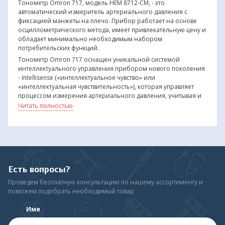
Тонометр Omron 717, модель HEM 8712-CM, - это
автоматический измеритель артериального давления с
фиксацией манжеты на плечо. Прибор работает на основе
осциллометрического метода, имеет привлекательную цену и
обладает минимально необходимым набором
потребительских функций.
Тонометр Omron 717 оснащен уникальной системой
интеллектуального управления прибором нового поколения
- Intellisense («интеллектуальное чувство» или
«интеллектуальная чувствительность»), которая управляет
процессом измерения артериального давления, учитывая и
подстраиваясь под индивидуальные особенности каждого
Читать полностью
пользователя.
Измеритель артериального давления Omron 717 проводит
измерения давления уже в процессе нагнетания воздуха в
манжету, проверяя состояние сосудов пользователя при
измерении и рассчитывая давление исходя из трех
возможных показателей: ЧСС, времени и осцилляций. Всё
Есть вопросы?
перечисленное позволяет быть уверенным в точности
полученного результата.
Проведем бесплатную консультацию по нашему ассортименту и
поможем подобрать необходимый товар
Прибор оборудован индикатором аритмии, функция работы
которого, при обнаружении нерегулярного сердцебиения,
состоит в детальном анализе пульсовой волны и выборе
Имя
фрагмента с наиболее стабильной пульсацией. Если