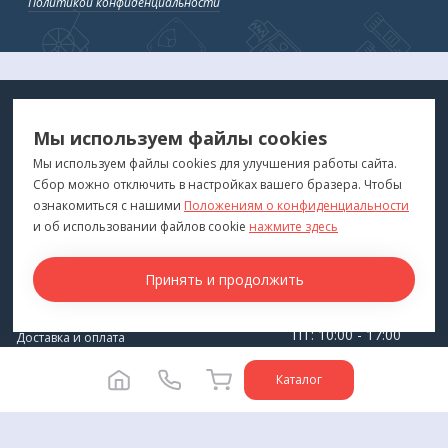
Политикой конфиденциальности
МЕДТЕХНИКА
МЕНЮ
Мы используем файлы cookies
ДЛЯ ВАС
"Медтехника для Вас"
©
2026
Мы используем файлы cookies для улучшения работы сайта.
Сбор можно отключить в настройках вашего бразера. Чтобы
КОНТАКТЫ
ПОКУПАТЕЛЯМ
ознакомиться с нашими
Положениям о конфиденциальности
г. Владивосток
и об использовании файлов cookie
нажмите здесь
Каталог
+7 (423) 243-99-24
Бренды
Принять и продолжить
medprofi@bk.ru
Для оптовиков
ПН-ЧТ: 10:00 - 18:00
Прокат оборудования
ПТ: 10:00 - 17:00
Доставка и оплата
СБ-ВС: Выходной
О компании
Каталог
Политика конфиденциальности
Разработка сайта -
Студия House