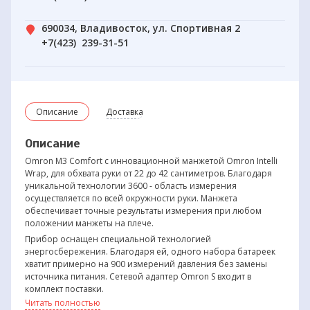
690034, Владивосток, ул. Спортивная 2
+7(423) 239-31-51
Описание
Доставка
Описание
Omron M3 Comfort с инновационной манжетой Omron Intelli
Wrap, для обхвата руки от 22 до 42 сантиметров. Благодаря
уникальной технологии 3600 - область измерения
осуществляется по всей окружности руки. Манжета
обеспечивает точные результаты измерения при любом
положении манжеты на плече.
Прибор оснащен специальной технологией
энергосбережения. Благодаря ей, одного набора батареек
хватит примерно на 900 измерений давления без замены
источника питания. Сетевой адаптер Omron S входит в
комплект поставки.
Читать полностью
Прибор клинически апробирован для использования в