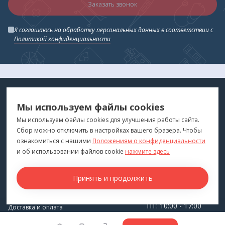
Заказать звонок
Я соглашаюсь на обработку персональных данных в соответствии с
Политикой конфиденциальности
МЕДТЕХНИКА
МЕНЮ
Мы используем файлы cookies
ДЛЯ ВАС
"Медтехника для Вас"
©
2026
Мы используем файлы cookies для улучшения работы сайта.
Сбор можно отключить в настройках вашего бразера. Чтобы
КОНТАКТЫ
ПОКУПАТЕЛЯМ
ознакомиться с нашими
Положениям о конфиденциальности
г. Владивосток
и об использовании файлов cookie
нажмите здесь
Каталог
+7 (423) 243-99-24
Бренды
Принять и продолжить
medprofi@bk.ru
Для оптовиков
ПН-ЧТ: 10:00 - 18:00
Прокат оборудования
ПТ: 10:00 - 17:00
Доставка и оплата
СБ-ВС: Выходной
О компании