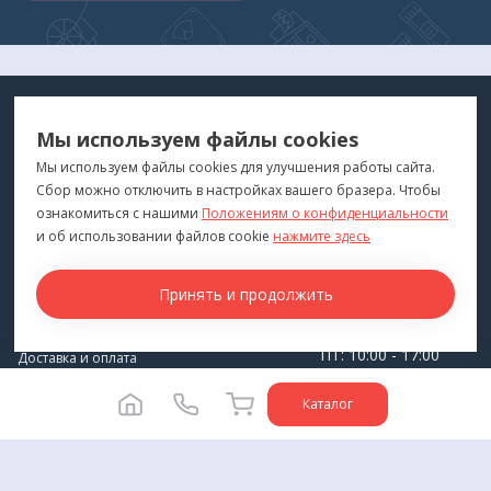
МЕДТЕХНИКА
МЕНЮ
Мы используем файлы cookies
ДЛЯ ВАС
"Медтехника для Вас"
©
2026
Мы используем файлы cookies для улучшения работы сайта.
Сбор можно отключить в настройках вашего бразера. Чтобы
КОНТАКТЫ
ПОКУПАТЕЛЯМ
ознакомиться с нашими
Положениям о конфиденциальности
г. Владивосток
и об использовании файлов cookie
нажмите здесь
Каталог
+7 (423) 243-99-24
Бренды
Принять и продолжить
medprofi@bk.ru
Для оптовиков
ПН-ЧТ: 10:00 - 18:00
Прокат оборудования
ПТ: 10:00 - 17:00
Доставка и оплата
СБ-ВС: Выходной
О компании
Каталог
Политика конфиденциальности
Разработка сайта -
Студия House