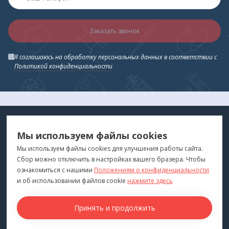
Заказать звонок
Я соглашаюсь на обработку персональных данных в соответствии с
Политикой конфиденциальности
МЕДТЕХНИКА
МЕНЮ
Мы используем файлы cookies
ДЛЯ ВАС
"Медтехника для Вас"
©
2026
Мы используем файлы cookies для улучшения работы сайта.
Сбор можно отключить в настройках вашего бразера. Чтобы
КОНТАКТЫ
ПОКУПАТЕЛЯМ
ознакомиться с нашими
Положениям о конфиденциальности
г. Владивосток
и об использовании файлов cookie
нажмите здесь
Каталог
+7 (423) 243-99-24
Бренды
Принять и продолжить
medprofi@bk.ru
Для оптовиков
ПН-ЧТ: 10:00 - 18:00
Прокат оборудования