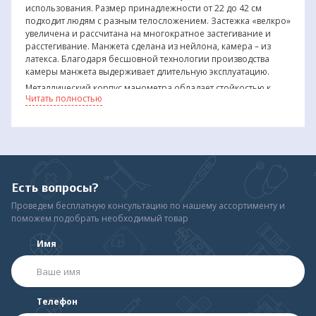
использования. Размер принадлежности от 22 до 42 см
подходит людям с разным телосложением. Застежка «велкро»
увеличена и рассчитана на многократное застегивание и
расстегивание. Манжета сделана из нейлона, камера – из
латекса. Благодаря бесшовной технологии производства
камеры манжета выдерживает длительную эксплуатацию.
Металлический корпус манометра обладает стойкостью к
Читать полностью
повреждениям и ударам. Шкала хорошо читается.
Фильтр цельнолитого латексного нагнетателя защищает от
пыли и препятствует появлению помех при измерении
давления тонометром B.Well.
Благодаря клапану воздух из манжеты выпускается
постепенно.
Есть вопросы?
Тонометр MED-61 весит 320 г. Для удобного хранения и
переноски предназначена сумка-чехол.
Проведем бесплатную консультацию по нашему ассортименту и
поможем подобрать необходимый товар
Имя
Телефон