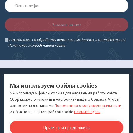
Заказать звонок
Я соглашаюсь на обработку персональных данных в соответствии с
Политикой конфиденциальности
МЕДТЕХНИКА
МЕНЮ
Мы используем файлы cookies
ДЛЯ ВАС
"Медтехника для Вас"
©
2026
Мы используем файлы cookies для улучшения работы сайта.
Сбор можно отключить в настройках вашего бразера. Чтобы
КОНТАКТЫ
ПОКУПАТЕЛЯМ
ознакомиться с нашими
Положениям о конфиденциальности
г. Владивосток
и об использовании файлов cookie
нажмите здесь
Каталог
+7 (423) 243-99-24
Бренды
Принять и продолжить
medprofi@bk.ru
Для оптовиков