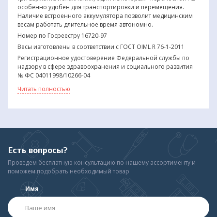
особенно удобен для транспортировки и перемещения.
Наличие встроенного аккумулятора позволит медицинским
весам работать длительное время автономно.
Номер по Госреестру 16720-97
Весы изготовлены в соответствии с ГОСТ OIML R 76-1-2011
Регистрационное удостоверение Федеральной службы по
надзору в сфере здравоохранения и социального развития
№ ФС 04011998/10266-04
Сертификат Госстандарта России об утверждении типа
Читать полностью
средств измерений RU.C.39.001.A № 18865
Сертификат соответствия № РОСС RU.ME01.ВО2606
Санитарно-эпидемиологическое заключение
№78.01.06.427.П.002654.05.04
Простота эксплуатации; Большой LCD-
Есть вопросы?
индикатор с тремя режимами фоновой
подсветки;
Проведем бесплатную консультацию по нашему ассортименту и
Работа от встроенного аккумулятора до 56
поможем подобрать необходимый товар
часов;
Оперативность и наглядность результатов
Имя
измерений;
Электронная и механическая защита от
случайных перегрузок;