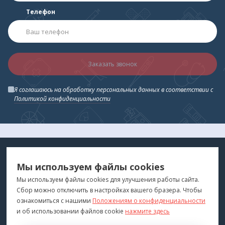
Брызгозащитное исполнение;
Телефон
Работа в условиях повышенной влажности;
Допускается санобработка (дезинфекция и
обработка кварцем);
Различные варианты сборки.
Заказать звонок
Я соглашаюсь на обработку персональных данных в соответствии с
Политикой конфиденциальности
МЕДТЕХНИКА
МЕНЮ
Мы используем файлы cookies
ДЛЯ ВАС
"Медтехника для Вас"
©
2026
Мы используем файлы cookies для улучшения работы сайта.
Сбор можно отключить в настройках вашего бразера. Чтобы
КОНТАКТЫ
ПОКУПАТЕЛЯМ
ознакомиться с нашими
Положениям о конфиденциальности
г. Владивосток
и об использовании файлов cookie
нажмите здесь
Каталог
+7 (423) 243-99-24