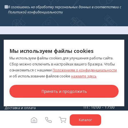
Я соглашаюсь на обработку персональных данных в соответствии с
Политикой конфиденциальности
МЕДТЕХНИКА
МЕНЮ
Мы используем файлы cookies
ДЛЯ ВАС
"Медтехника для Вас"
©
2026
Мы используем файлы cookies для улучшения работы сайта.
Сбор можно отключить в настройках вашего бразера. Чтобы
КОНТАКТЫ
ПОКУПАТЕЛЯМ
ознакомиться с нашими
Положениям о конфиденциальности
г. Владивосток
и об использовании файлов cookie
нажмите здесь
Каталог
+7 (423) 243-99-24
Бренды
Принять и продолжить
medprofi@bk.ru
Для оптовиков
ПН-ЧТ: 10:00 - 18:00
Прокат оборудования
ПТ: 10:00 - 17:00
Доставка и оплата
СБ-ВС: Выходной
О компании
Каталог
Политика конфиденциальности