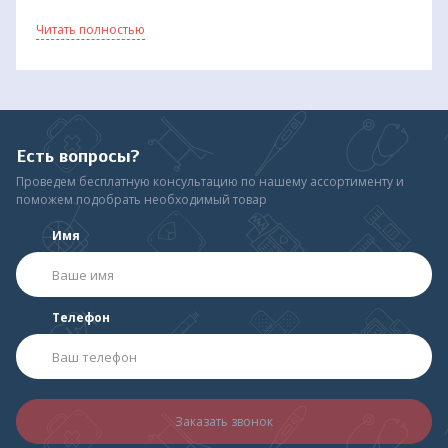
насадка снабжена шарниром для поворота на
Читать полностью
360 градусов;
концентрический протектор для эффективного
сцепления с поверхностью;
подошва увеличенной площади для
дополнительной устойчивости;
резина, не оставляющая следов на полу;
Есть вопросы?
подходит для всех изделий фирмы Микирад;
может использоваться на любом изделии с
Проведем бесплатную консультацию по нашему ассортименту и
трубкой диаметром 20 мм.
поможем подобрать необходимый товар
Купить насадку для тростей и костылей 13/MR.P в интернет-
Имя
магазине Медтехника можно через сайт или позвонив по
телефонам. Ваш заказ будет обработан в самое ближайшее
время, наши сотрудники свяжутся с Вами и оперативно
доставят товар.
Телефон
Производитель: Mikirad, Польша.
Заказать звонок