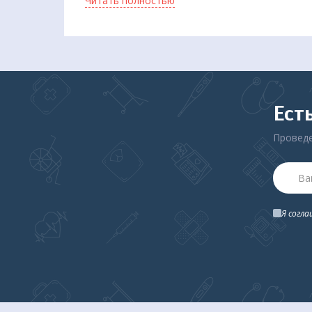
Читать полностью
хронопатологиях нижних конечностей. Ножки в
переноса веса тела с ног на раму ходунков.
Ест
Проведе
Я согл