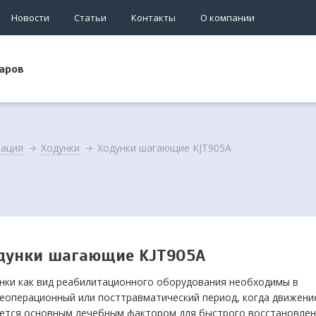
Новости
Статьи
Контакты
О компании
аров
тация
Ходунки
Ходунки шагающие KJT905A
дунки шагающие KJT905A
нки как вид реабилитационного оборудования необходимы в
еоперационный или посттравматический период, когда движени
ется основным лечебным фактором для быстрого восстановлен