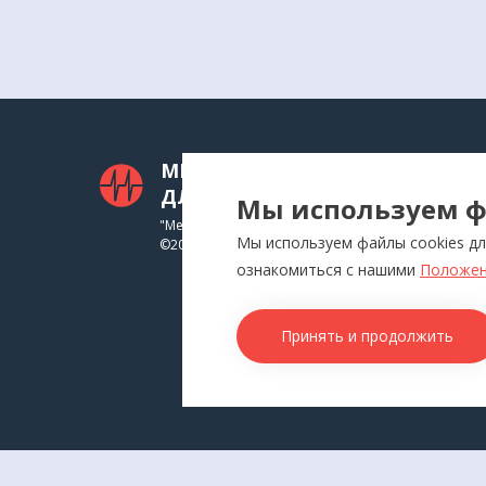
МЕДТЕХНИКА
КАТ
ДЛЯ ВАС
Мы используем ф
Приб
"Медтехника для Вас"
Мы используем файлы cookies дл
©
2026
Инга
ознакомиться с нашими
Положен
Физи
Аппл
Принять и продолжить
Изде
Това
КОН