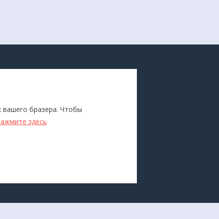
ПОКУПАТЕЛЯМ
Каталог
х вашего бразера. Чтобы
ители
Бренды
нажмите здесь
Для оптовиков
Прокат
оборудования
Доставка и оплата
О компании