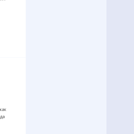
как
гда