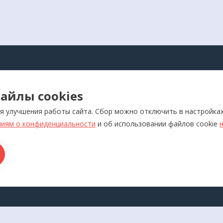
АЛОГ
айлы cookies
оры для самоконтроля
Реабилитация
я улучшения работы сайта. Сбор можно отключить в настройка
ляторы
Слуховые аппараты и усил
звука
иям о конфиденциальности
и об использовании файлов cookie
отерапевтические аппараты
Красота и здоровье
икаторы
Ортопедия
лия медназначения
ры для дома
ТАКТЫ