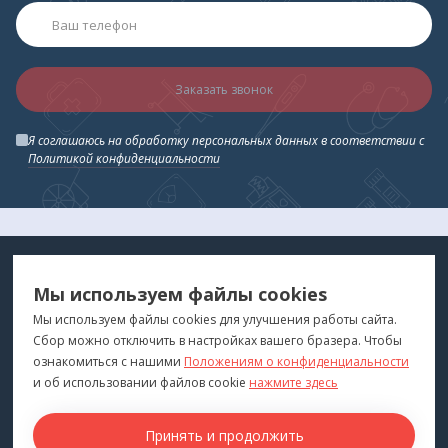
Заказать звонок
Я соглашаюсь на обработку персональных данных в соответствии с
Политикой конфиденциальности
МЕДТЕХНИКА
МЕНЮ
Мы используем файлы cookies
ДЛЯ ВАС
"Медтехника для Вас"
©
2026
Мы используем файлы cookies для улучшения работы сайта.
Сбор можно отключить в настройках вашего бразера. Чтобы
КОНТАКТЫ
ПОКУПАТЕЛЯМ
ознакомиться с нашими
Положениям о конфиденциальности
г. Владивосток
и об использовании файлов cookie
нажмите здесь
Каталог
+7 (423) 243-99-24
Бренды
Принять и продолжить
medprofi@bk.ru
Для оптовиков