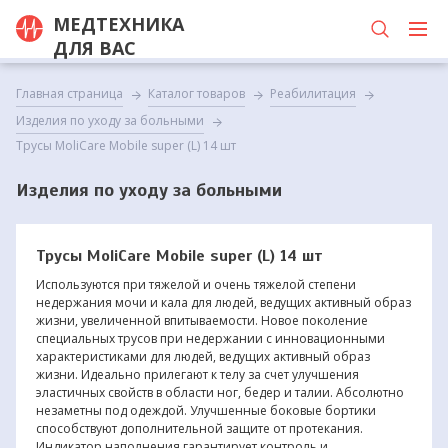
МЕДТЕХНИКА
ДЛЯ ВАС
Главная страница
Каталог товаров
Реабилитация
Изделия по уходу за больными
Трусы MoliCare Mobile super (L) 14 шт
Изделия по уходу за больными
Трусы MoliCare Mobile super (L) 14 шт
Используются при тяжелой и очень тяжелой степени
недержания мочи и кала для людей, ведущих активный образ
жизни, увеличенной впитываемости. Новое поколение
специальных трусов при недержании с инновационными
характеристиками для людей, ведущих активный образ
жизни. Идеально прилегают к телу за счет улучшения
эластичных свойств в области ног, бедер и талии. Абсолютно
незаметны под одеждой. Улучшенные боковые бортики
способствуют дополнительной защите от протекания.
Индикатор наполнения гарантирует контроль и