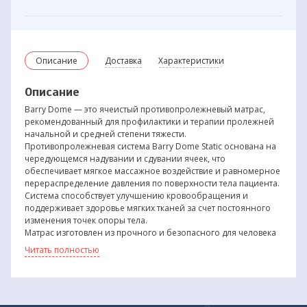
Описание
Доставка
Характеристики
Описание
Barry Dome — это ячеистый противопролежневый матрас,
рекомендованный для профилактики и терапии пролежней
начальной и средней степени тяжести.
Противопролежневая система Barry Dome Static основана на
чередующемся надувании и сдувании ячеек, что
обеспечивает мягкое массажное воздействие и равномерное
перераспределение давления по поверхности тела пациента.
Система способствует улучшению кровообращения и
поддерживает здоровье мягких тканей за счет постоянного
изменения точек опоры тела.
Матрас изготовлен из прочного и безопасного для человека
поливинилхлорида (ПВХ), не содержащего токсичных
Читать полностью
веществ, что гарантирует долговечность даже при
постоянной эксплуатации.
Вентиляционные отверстия предотвращают опрелости и
обеспечивают дыхание кожи.
Компрессор оснащён функцией статики, звуковым