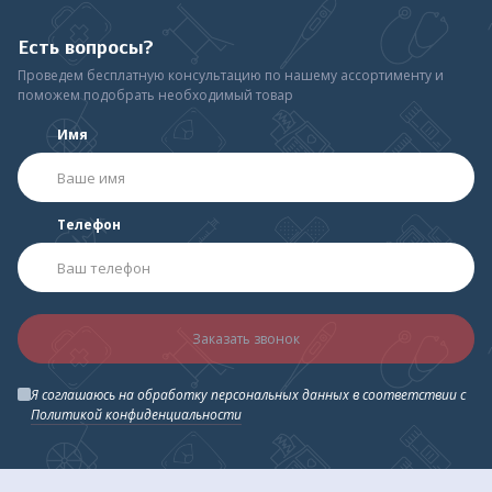
оповещением, воздушным фильтром и быстроразъемным
соединителем.
Есть вопросы?
Проведем бесплатную консультацию по нашему ассортименту и
поможем подобрать необходимый товар
Имя
Телефон
Заказать звонок
Я соглашаюсь на обработку персональных данных в соответствии с
Политикой конфиденциальности