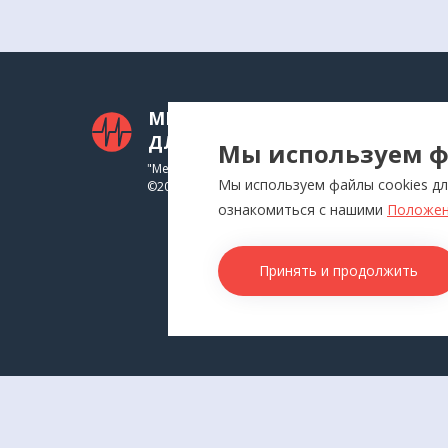
МЕДТЕХНИКА
КАТ
ДЛЯ ВАС
Мы используем ф
Приб
"Медтехника для Вас"
Мы используем файлы cookies дл
©
2026
Инга
ознакомиться с нашими
Положен
Физи
Аппл
Принять и продолжить
Изде
Това
КОН
г. В