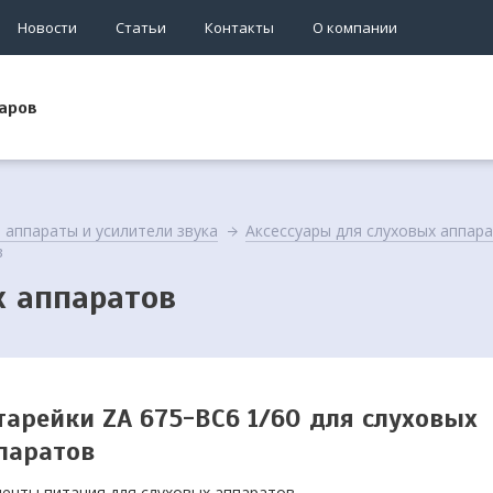
Новости
Статьи
Контакты
О компании
аров
 аппараты и усилители звука
Аксессуары для слуховых аппар
в
х аппаратов
тарейки ZA 675-BC6 1/60 для слуховых
паратов
енты питания для слуховых аппаратов.