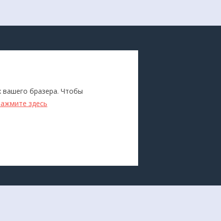
ПОКУПАТЕЛЯМ
Каталог
х вашего бразера. Чтобы
ители
Бренды
нажмите здесь
Для оптовиков
Прокат
оборудования
Доставка и оплата
О компании