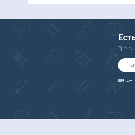
Ест
Проведе
Я согл