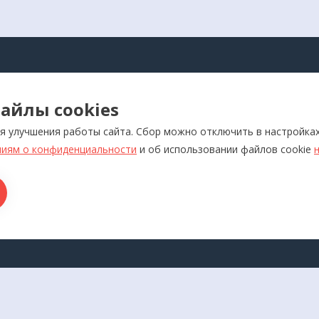
АЛОГ
айлы cookies
оры для самоконтроля
Реабилитация
я улучшения работы сайта. Сбор можно отключить в настройка
ляторы
Слуховые аппараты и усил
звука
иям о конфиденциальности
и об использовании файлов cookie
отерапевтические аппараты
Красота и здоровье
икаторы
Ортопедия
лия медназначения
ры для дома
ТАКТЫ
ладивосток