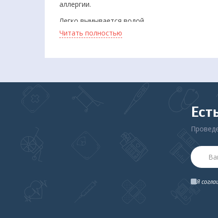
аллергии.
Легко вымывается водой.
Читать полностью
В нашем магазине вы можете приобрести конд
розницу.
Ест
Проведе
Я согл