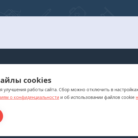
АЛОГ
айлы cookies
оры для самоконтроля
Реабилитация
я улучшения работы сайта. Сбор можно отключить в настройка
ляторы
Слуховые аппараты и усил
звука
иям о конфиденциальности
и об использовании файлов cookie
отерапевтические аппараты
Красота и здоровье
икаторы
Ортопедия
лия медназначения
ры для дома