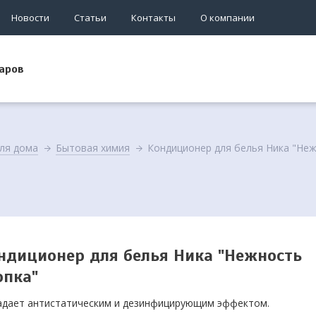
Новости
Статьи
Контакты
О компании
аров
ля дома
Бытовая химия
Кондиционер для белья Ника "Неж
ндиционер для белья Ника "Нежность
опка"
дает антистатическим и дезинфицирующим эффектом.