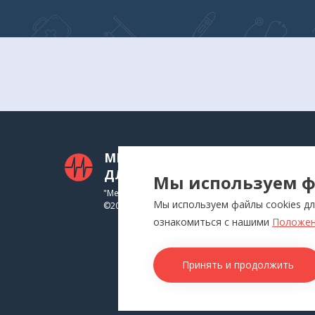
МЕДТЕХНИКА
КАТ
ДЛЯ ВАС
Мы используем ф
Приб
"Медтехника для Вас"
Мы используем файлы cookies дл
©
2026
Инга
ознакомиться с нашими
Положен
Физи
Аппл
Принять и продолжить
Изде
Това