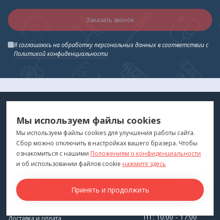
Заказать звонок
Я соглашаюсь на обработку персональных данных в соответствии с
Политикой конфиденциальности
МЕДТЕХНИКА
МЕНЮ
Мы используем файлы cookies
ДЛЯ ВАС
"Медтехника для Вас"
©
2026
Мы используем файлы cookies для улучшения работы сайта.
Сбор можно отключить в настройках вашего бразера. Чтобы
КОНТАКТЫ
ПОКУПАТЕЛЯМ
ознакомиться с нашими
Положениям о конфиденциальности
г. Владивосток
и об использовании файлов cookie
нажмите здесь
Каталог
+7 (423) 243-99-24
Бренды
Принять и продолжить
medprofi@bk.ru
Для оптовиков
ПН-ЧТ: 10:00 - 18:00
Прокат оборудования
ПТ: 10:00 - 17:00
Доставка и оплата