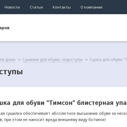
Новости
Статьи
Контакты
О компании
аров
ля дома
Сушилки для обуви, ледоступы
Сушка для обуви "
оступы
шка для обуви "Тимсон" блистерная упа
ая сушилка обеспечивает абсолютное высыхание обуви за неск
в, при этом не наносит вреда внешнему виду ботинок!