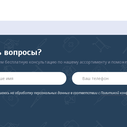
цене!
ь вопросы?
м бесплатную консультацию по нашему ассортименту и помож
ашаюсь на обработку персональных данных в соответствии с
Политикой кон