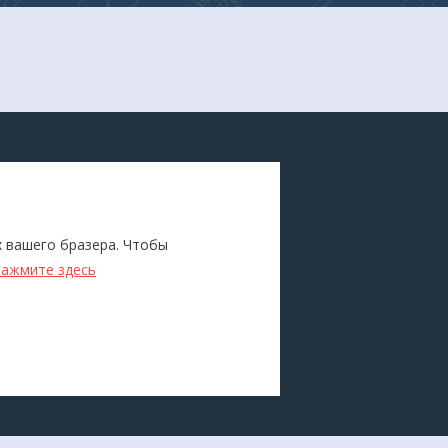
ПОКУПАТЕЛЯМ
Каталог
х вашего бразера. Чтобы
ители
Бренды
нажмите здесь
Для оптовиков
Прокат
оборудования
Доставка и оплата
О компании