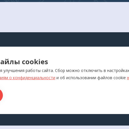
АЛОГ
айлы cookies
оры для самоконтроля
Реабилитация
я улучшения работы сайта. Сбор можно отключить в настройка
ляторы
Слуховые аппараты и усил
звука
иям о конфиденциальности
и об использовании файлов cookie
отерапевтические аппараты
Красота и здоровье
икаторы
Ортопедия
лия медназначения
ры для дома