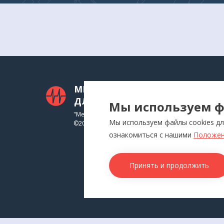
МЕДТЕХНИКА
КАТ
ДЛЯ ВАС
Мы используем ф
Приб
"Медтехника для Вас"
Мы используем файлы cookies дл
©
2026
Инга
ознакомиться с нашими
Положен
Физи
Аппл
Принять и продолжить
Изде
Това