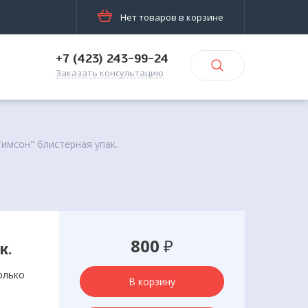
Нет товаров в корзине
+7 (423) 243-99-24
Заказать консультацию
Тимсон" блистерная упак.
800
₽
к.
олько
В корзину