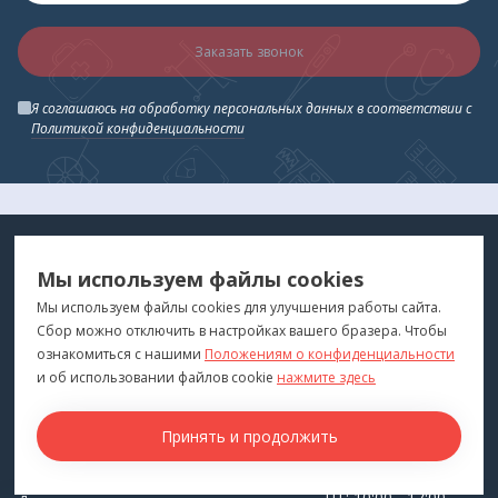
Заказать звонок
Я соглашаюсь на обработку персональных данных в соответствии с
Политикой конфиденциальности
МЕДТЕХНИКА
МЕНЮ
Мы используем файлы cookies
ДЛЯ ВАС
"Медтехника для Вас"
©
2026
Мы используем файлы cookies для улучшения работы сайта.
Сбор можно отключить в настройках вашего бразера. Чтобы
КОНТАКТЫ
ПОКУПАТЕЛЯМ
ознакомиться с нашими
Положениям о конфиденциальности
г. Владивосток
и об использовании файлов cookie
нажмите здесь
Каталог
+7 (423) 243-99-24
Бренды
Принять и продолжить
medprofi@bk.ru
Для оптовиков
ПН-ЧТ: 10:00 - 18:00
Прокат оборудования
ПТ: 10:00 - 17:00