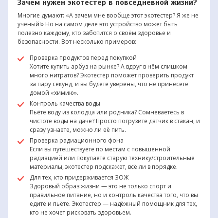
Зачем нужен экотестер в повседневной жизни?
Многие думают: «А зачем мне вообще этот экотестер? Я же не
учёный!» Но на самом деле это устройство может быть
полезно каждому, кто заботится о своём здоровье и
безопасности. Вот несколько примеров:
Проверка продуктов перед покупкой
Хотите купить арбуз на рынке? А вдруг в нём слишком
много нитратов? Экотестер поможет проверить продукт
за пару секунд, и вы будете уверены, что не принесёте
домой «химию».
Контроль качества воды
Пьёте воду из колодца или родника? Сомневаетесь в
чистоте воды на даче? Просто погрузите датчик в стакан, и
сразу узнаете, можно ли её пить.
Проверка радиационного фона
Если вы путешествуете по местам с повышенной
радиацией или покупаете старую технику/строительные
материалы, экотестер подскажет, всё ли в порядке.
Для тех, кто придерживается ЗОЖ
Здоровый образ жизни — это не только спорт и
правильное питание, но и контроль качества того, что вы
едите и пьёте. Экотестер — надёжный помощник для тех,
кто не хочет рисковать здоровьем.