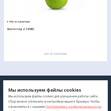
Нет в наличии
Экотестер 2 СОЭКС
нет в наличии
МЕДТЕХНИКА
МЕНЮ
Мы используем файлы cookies
ДЛЯ ВАС
"Медтехника для Вас"
©
2026
Мы используем файлы cookies для улучшения работы сайта.
Сбор можно отключить в настройках вашего бразера. Чтобы
КОНТАКТЫ
ПОКУПАТЕЛЯМ
ознакомиться с нашими
Положениям о конфиденциальности
г. Владивосток