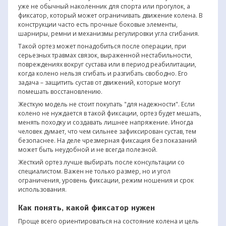
уже не обычный наколенник для спорта или прогулок, а
фиксатор, который может ограничивать движение колена. В
конструкции часто есть прочные боковые элементы,
шарниры, ремни и механизмы регулировки угла сгибания.
Такой ортез может понадобиться после операции, при
серьезных травмах связок, выраженной нестабильности,
повреждениях вокруг сустава или в период реабилитации,
когда колено нельзя сгибать и разгибать свободно. Его
задача – защитить сустав от движений, которые могут
помешать восстановлению.
Жесткую модель не стоит покупать "для надежности". Если
колено не нуждается в такой фиксации, ортез будет мешать,
менять походку и создавать лишнее напряжение. Иногда
человек думает, что чем сильнее зафиксирован сустав, тем
безопаснее. На деле чрезмерная фиксация без показаний
может быть неудобной и не всегда полезной.
Жесткий ортез лучше выбирать после консультации со
специалистом. Важен не только размер, но и угол
ограничения, уровень фиксации, режим ношения и срок
использования.
Как понять, какой фиксатор нужен
Проще всего ориентироваться на состояние колена и цель