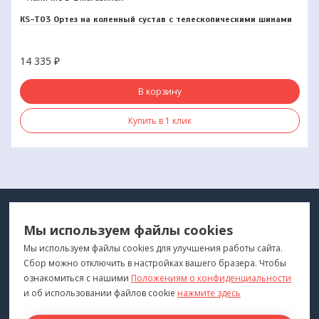
КS-T03 Ортез на коленный сустав с телескопическими шинами
14 335
₽
В корзину
Купить в 1 клик
МЕДТЕХНИКА
МЕНЮ
Мы используем файлы cookies
ДЛЯ ВАС
"Медтехника для Вас"
©
2026
Мы используем файлы cookies для улучшения работы сайта.
Сбор можно отключить в настройках вашего бразера. Чтобы
КОНТАКТЫ
ПОКУПАТЕЛЯМ
ознакомиться с нашими
Положениям о конфиденциальности
г. Владивосток
и об использовании файлов cookie
нажмите здесь
Каталог
+7 (423) 243-99-24
Бренды