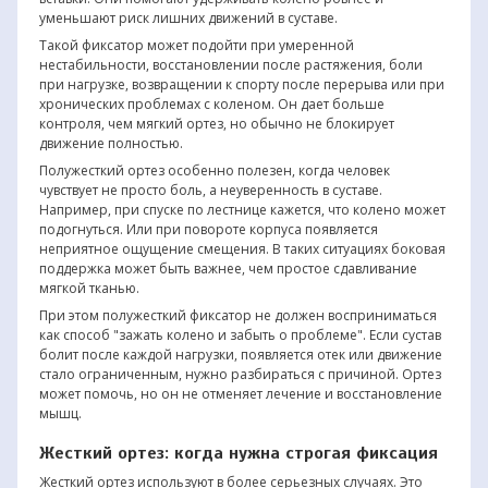
уменьшают риск лишних движений в суставе.
Такой фиксатор может подойти при умеренной
нестабильности, восстановлении после растяжения, боли
при нагрузке, возвращении к спорту после перерыва или при
хронических проблемах с коленом. Он дает больше
контроля, чем мягкий ортез, но обычно не блокирует
движение полностью.
Полужесткий ортез особенно полезен, когда человек
чувствует не просто боль, а неуверенность в суставе.
Например, при спуске по лестнице кажется, что колено может
подогнуться. Или при повороте корпуса появляется
неприятное ощущение смещения. В таких ситуациях боковая
поддержка может быть важнее, чем простое сдавливание
мягкой тканью.
При этом полужесткий фиксатор не должен восприниматься
как способ "зажать колено и забыть о проблеме". Если сустав
болит после каждой нагрузки, появляется отек или движение
стало ограниченным, нужно разбираться с причиной. Ортез
может помочь, но он не отменяет лечение и восстановление
мышц.
Жесткий ортез: когда нужна строгая фиксация
Жесткий ортез используют в более серьезных случаях. Это