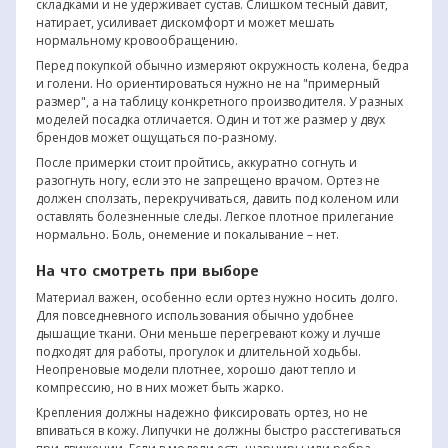
складками и не удерживает сустав. Слишком тесный давит,
натирает, усиливает дискомфорт и может мешать
нормальному кровообращению.
Перед покупкой обычно измеряют окружность колена, бедра
и голени. Но ориентироваться нужно не на "примерный
размер", а на таблицу конкретного производителя. У разных
моделей посадка отличается. Один и тот же размер у двух
брендов может ощущаться по-разному.
После примерки стоит пройтись, аккуратно согнуть и
разогнуть ногу, если это не запрещено врачом. Ортез не
должен сползать, перекручиваться, давить под коленом или
оставлять болезненные следы. Легкое плотное прилегание
нормально. Боль, онемение и покалывание – нет.
На что смотреть при выборе
Материал важен, особенно если ортез нужно носить долго.
Для повседневного использования обычно удобнее
дышащие ткани. Они меньше перегревают кожу и лучше
подходят для работы, прогулок и длительной ходьбы.
Неопреновые модели плотнее, хорошо дают тепло и
компрессию, но в них может быть жарко.
Крепления должны надежно фиксировать ортез, но не
впиваться в кожу. Липучки не должны быстро расстегиваться