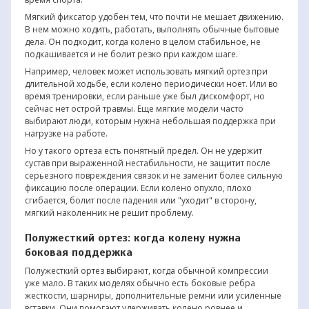
Мягкий фиксатор удобен тем, что почти не мешает движению.
В нем можно ходить, работать, выполнять обычные бытовые
дела. Он подходит, когда колено в целом стабильное, не
подкашивается и не болит резко при каждом шаге.
Например, человек может использовать мягкий ортез при
длительной ходьбе, если колено периодически ноет. Или во
время тренировки, если раньше уже был дискомфорт, но
сейчас нет острой травмы. Еще мягкие модели часто
выбирают люди, которым нужна небольшая поддержка при
нагрузке на работе.
Но у такого ортеза есть понятный предел. Он не удержит
сустав при выраженной нестабильности, не защитит после
серьезного повреждения связок и не заменит более сильную
фиксацию после операции. Если колено опухло, плохо
сгибается, болит после падения или "уходит" в сторону,
мягкий наколенник не решит проблему.
Полужесткий ортез: когда колену нужна
боковая поддержка
Полужесткий ортез выбирают, когда обычной компрессии
уже мало. В таких моделях обычно есть боковые ребра
жесткости, шарниры, дополнительные ремни или усиленные
вставки. Они помогают удерживать колено ровнее и