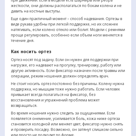
при движении. Если в модели есть шарниры или ребра
жесткости, они должны располагаться по бокам колена и не
давить на костные выступы.
Еще один практичный момент – способ надевания. Ортезы в
виде рукава удобны при легкой поддержке, но их сложнее
натягивать, если колено отекло или болит. Модели с ремнями
проще регулировать, особенно если объем ноги меняется в
течение дня.
Как носить ортез
Ортез носят под задачу. Если он нужен для поддержки при
нагрузке, его надевают на прогулку, тренировку, работу или
другую активность. Если фиксатор назначен после травмы или
операции, режим ношения должен определять врач.
Не стоит носить ортез постоянно без причины. Колену нужна
поддержка, но мышцам тоже нужно работать. Если человек
привыкает всегда полагаться на фиксатор, без
восстановления и упражнений проблема может
возвращаться.
Во время ношения нужно следить за ощущениями. Если
появляется онемение, усиливается боль, кожа ниже ортеза
становится холодной или меняет цвет, фиксатор нужно снять
и проверить посадку. Возможно, он затянут слишком сильно
или просто не подходит по форме.