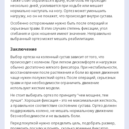
Также стоит обратиться к врачу, если боль не проходит
несколько дней, усиливается при ходьбе или мешает
нормально наступать на ногу. Ортез может уменьшить
нагрузку, но он не покажет, что происходит внутри сустава.
Особенно осторожными нужно быть после операций и
серьезных травм. В этих случаях степень фиксации, угол
сгибания и срок ношения имеют значение. Неправильно
выбранный ортез может мешать реабилитации.
Заключение
Выбор ортеза на коленный сустав зависит от того, что
происходит с коленом. При легком дискомфорте и нагрузках
обычно достаточно мягкого фиксатора. При нестабильности,
восстановлении после растяжения и боли во время движения
чаще нужен полужесткий ортез. После операций, серьезных
травм и при необходимости ограничить движение
используют жесткие модели.
Не стоит выбирать ортез по принципу "чем мощнее, тем
лучше". Хорошая фиксация – это не максимальная жесткость,
а правильное соответствие состоянию сустава. Ортез должен
поддерживать колено, не мешать нормальному движению
без необходимости и не вызывать боли.
Перед покупкой нужно определить цель, подобрать размер,
проверить посадку и понять, сколько времени фиксатор