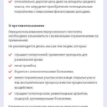
относительно дорогая цена даже на аппараты среднего
класса, что затрудняет приобретение потенциальным
покупателям с невысокими финансовыми доходами.
О противопоказаниях
Перед использованием перкуссионного пистолета
необходимо ознакомиться с возможными ограничениями по
применению.
Не рекомендуется делать массаж тем людям, которые:
страдают гипертонией; применяют препараты для
разжижения крови;
лечат тромбоз;
борются с онкологическими болезнями;
имеют поражённые участки кожи в виде открытых ран и
язв, воспалительные процессы в местах предполагаемого
воздействия;
страдают остеопорозом, ревматоидным артритом,
подагрой, аутоиммунными болезнями.
Беременным и кормящим женщинам перед массажем