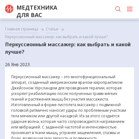
МЕДТЕХНИКА
ДЛЯ ВАС
Главная страница
Статьи
Перкуссионный массажер: как выбрать и какой лучше?
Перкуссионный массажер: как выбрать и какой
лучше?
26 Янв 2023
Перкуссионный массажер – это многофункциональный
аппарат, созданный американским врачом-хиропрактиком
Джейсоном Уэрсландом для проведения терапии, которая
ускоряет реабилитацию после полученных травм мягких
тканей и растяжения мышц без участия массажиста.
Изготовленный в форме пистолета массажёр с подвижной
головкой ритмично наносит удары по проблемным участкам
тела мячиком или другой насадкой. Из-за этого создаётся
ударная волна, которая часто сопровождается нагреванием
или вибрацией. С заданной частотой и интенсивностью
проникает в ткани мышц, устраняя защемления, спазмы и
боли, возвращая телу лёгкость и подвижность.