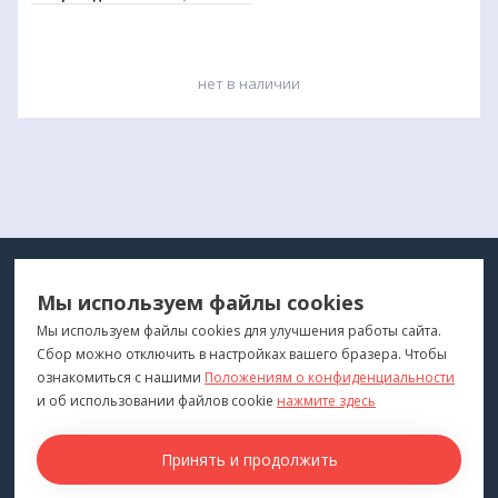
нет в наличии
МЕДТЕХНИКА
МЕНЮ
Мы используем файлы cookies
ДЛЯ ВАС
"Медтехника для Вас"
©
2026
Мы используем файлы cookies для улучшения работы сайта.
Сбор можно отключить в настройках вашего бразера. Чтобы
КОНТАКТЫ
ПОКУПАТЕЛЯМ
ознакомиться с нашими
Положениям о конфиденциальности
г. Владивосток
и об использовании файлов cookie
нажмите здесь
Каталог
+7 (423) 243-99-24
Бренды
Принять и продолжить
medprofi@bk.ru
Для оптовиков
ПН-ЧТ: 10:00 - 18:00
Прокат оборудования