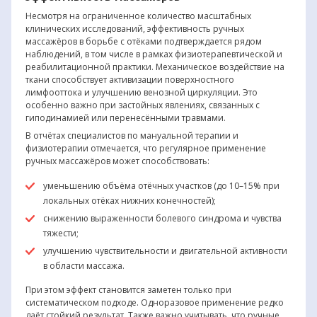
Несмотря на ограниченное количество масштабных
клинических исследований, эффективность ручных
массажёров в борьбе с отёками подтверждается рядом
наблюдений, в том числе в рамках физиотерапевтической и
реабилитационной практики. Механическое воздействие на
ткани способствует активизации поверхностного
лимфооттока и улучшению венозной циркуляции. Это
особенно важно при застойных явлениях, связанных с
гиподинамией или перенесёнными травмами.
В отчётах специалистов по мануальной терапии и
физиотерапии отмечается, что регулярное применение
ручных массажёров может способствовать:
уменьшению объёма отёчных участков (до 10–15% при
локальных отёках нижних конечностей);
снижению выраженности болевого синдрома и чувства
тяжести;
улучшению чувствительности и двигательной активности
в области массажа.
При этом эффект становится заметен только при
систематическом подходе. Одноразовое применение редко
даёт стойкий результат. Также важно учитывать, что ручные