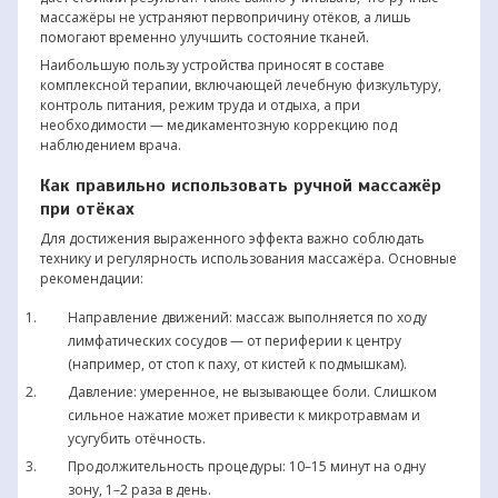
массажёры не устраняют первопричину отёков, а лишь
помогают временно улучшить состояние тканей.
Наибольшую пользу устройства приносят в составе
комплексной терапии, включающей лечебную физкультуру,
контроль питания, режим труда и отдыха, а при
необходимости — медикаментозную коррекцию под
наблюдением врача.
Как правильно использовать ручной массажёр
при отёках
Для достижения выраженного эффекта важно соблюдать
технику и регулярность использования массажёра. Основные
рекомендации:
Направление движений: массаж выполняется по ходу
лимфатических сосудов — от периферии к центру
(например, от стоп к паху, от кистей к подмышкам).
Давление: умеренное, не вызывающее боли. Слишком
сильное нажатие может привести к микротравмам и
усугубить отёчность.
Продолжительность процедуры: 10–15 минут на одну
зону, 1–2 раза в день.