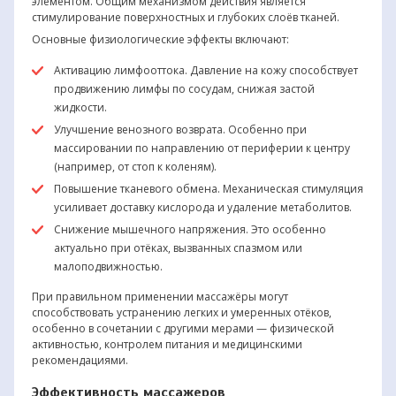
элементом. Общим механизмом действия является
стимулирование поверхностных и глубоких слоёв тканей.
Основные физиологические эффекты включают:
Активацию лимфооттока. Давление на кожу способствует
продвижению лимфы по сосудам, снижая застой
жидкости.
Улучшение венозного возврата. Особенно при
массировании по направлению от периферии к центру
(например, от стоп к коленям).
Повышение тканевого обмена. Механическая стимуляция
усиливает доставку кислорода и удаление метаболитов.
Снижение мышечного напряжения. Это особенно
актуально при отёках, вызванных спазмом или
малоподвижностью.
При правильном применении массажёры могут
способствовать устранению легких и умеренных отёков,
особенно в сочетании с другими мерами — физической
активностью, контролем питания и медицинскими
рекомендациями.
Эффективность массажеров