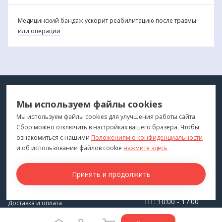
Медицинский бандаж ускорит реабилитацию после травмы
или операции
МЕДТЕХНИКА
МЕНЮ
Мы используем файлы cookies
ДЛЯ ВАС
"Медтехника для Вас"
©
2026
Мы используем файлы cookies для улучшения работы сайта.
Сбор можно отключить в настройках вашего бразера. Чтобы
КОНТАКТЫ
ПОКУПАТЕЛЯМ
ознакомиться с нашими
Положениям о конфиденциальности
г. Владивосток
и об использовании файлов cookie
нажмите здесь
Каталог
+7 (423) 243-99-24
Бренды
Принять и продолжить
medprofi@bk.ru
Для оптовиков
ПН-ЧТ: 10:00 - 18:00
Прокат оборудования
ПТ: 10:00 - 17:00
Доставка и оплата
СБ-ВС: Выходной
О компании