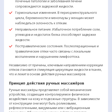
почечные патологии и заболевания печени
сопровождаются задержкой жидкости.
Гормональные изменения. В период менструального
цикла, беременности и менопаузы у женщин может
наблюдаться склонность к отёкам.
Неправильное питание. Избыточное потребление соли,
углеводов и недостаток белка способствуют задержке
жидкости.
Посттравматические состояния. Послеоперационные и
травматические отёки часто связаны с локальным
воспалением и нарушением лимфооттока.
Независимо от причины, ключевым направлением коррекции
отёков становится стимуляция циркуляции жидкости в тканях,
что и лежит в основе действия ручных массажёров.
Принцип действия ручных массажёров
Ручные массажёры представляют собой механические
устройства, создающие контролируемое физическое
воздействие на кожу и подкожные структуры. В зависимости
от конструкции они могут быть роликовыми,
рефлексогенными, вакуумными или с вибрационным