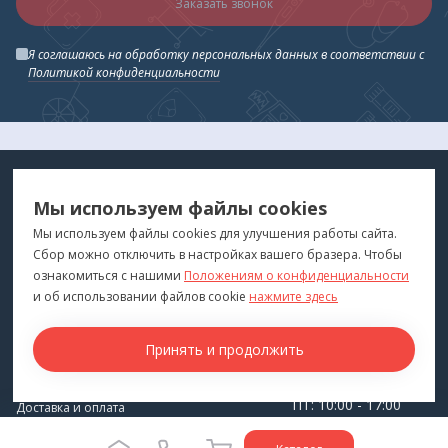
Заказать звонок
Я соглашаюсь на обработку персональных данных в соответствии с
Политикой конфиденциальности
МЕДТЕХНИКА
МЕНЮ
Мы используем файлы cookies
ДЛЯ ВАС
"Медтехника для Вас"
©
2026
Мы используем файлы cookies для улучшения работы сайта.
Сбор можно отключить в настройках вашего бразера. Чтобы
КОНТАКТЫ
ПОКУПАТЕЛЯМ
ознакомиться с нашими
Положениям о конфиденциальности
г. Владивосток
и об использовании файлов cookie
нажмите здесь
Каталог
+7 (423) 243-99-24
Бренды
Принять и продолжить
medprofi@bk.ru
Для оптовиков
ПН-ЧТ: 10:00 - 18:00
Прокат оборудования
ПТ: 10:00 - 17:00
Доставка и оплата
СБ-ВС: Выходной
О компании