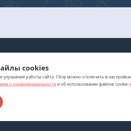
АЛОГ
айлы cookies
оры для самоконтроля
Реабилитация
я улучшения работы сайта. Сбор можно отключить в настройка
ляторы
Слуховые аппараты и усил
звука
иям о конфиденциальности
и об использовании файлов cookie
отерапевтические аппараты
Красота и здоровье
икаторы
Ортопедия
лия медназначения
ры для дома