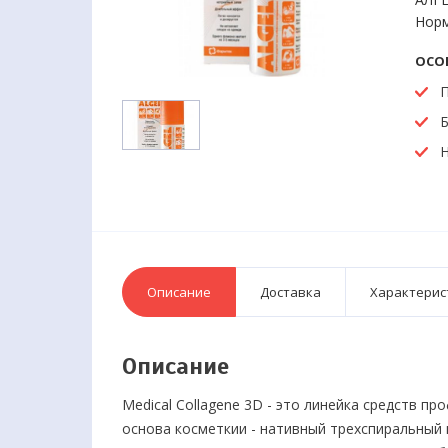
Норм
ОСО
П
Б
Н
Описание
Доставка
Характерис
Описание
Medical Collagene 3D - это линейка средств п
основа косметкии - нативный трехспиральный 