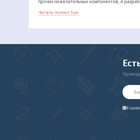
прочих нежелательных компонентов, и разрабо
Домашняя серия средств позволит вам сохран
Читать полностью
профессионалов.
Ест
Проведе
Я согл