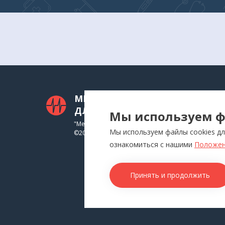
МЕДТЕХНИКА
КАТ
ДЛЯ ВАС
Мы используем ф
Приб
"Медтехника для Вас"
Мы используем файлы cookies дл
©
2026
Инга
ознакомиться с нашими
Положен
Физи
Аппл
Принять и продолжить
Изде
Това