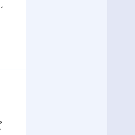
ны.
ся
и