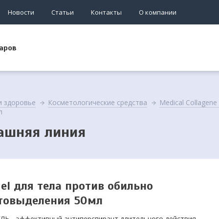
Новости
Статьи
Контакты
О компании
аров
и здоровье
Косметологические средства
Medical Collagen
л
машняя линия
gel для тела против обильно
товыделения 50мл
ЛЬ - эффективный антиперспирант длительного действия.