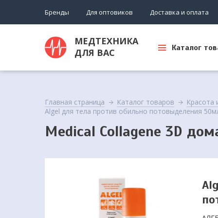
Бренды
Для оптовиков
Доставка и оплата
МЕДТЕХНИКА
Каталог тов
ДЛЯ ВАС
Главная страница
Каталог товаров
Красота 
Algel для тела против обильно потовыделения 50м
Medical Collagene 3D до
Al
по
АЛГЕ