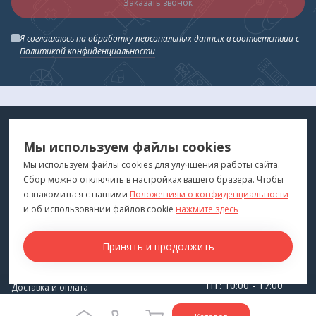
Заказать звонок
Я соглашаюсь на обработку персональных данных в соответствии с
Политикой конфиденциальности
МЕДТЕХНИКА
МЕНЮ
Мы используем файлы cookies
ДЛЯ ВАС
"Медтехника для Вас"
©
2026
Мы используем файлы cookies для улучшения работы сайта.
Сбор можно отключить в настройках вашего бразера. Чтобы
КОНТАКТЫ
ПОКУПАТЕЛЯМ
ознакомиться с нашими
Положениям о конфиденциальности
г. Владивосток
и об использовании файлов cookie
нажмите здесь
Каталог
+7 (423) 243-99-24
Бренды
Принять и продолжить
medprofi@bk.ru
Для оптовиков
ПН-ЧТ: 10:00 - 18:00
Прокат оборудования
ПТ: 10:00 - 17:00
Доставка и оплата
СБ-ВС: Выходной
О компании