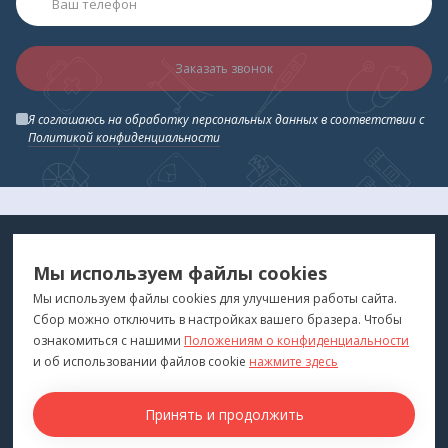
Заказать звонок
Я соглашаюсь на обработку персональных данных в соответствии с
Политикой конфиденциальности
МЕДТЕХНИКА
МЕНЮ
Мы используем файлы cookies
ДЛЯ ВАС
"Медтехника для Вас"
©
2026
Мы используем файлы cookies для улучшения работы сайта.
Сбор можно отключить в настройках вашего бразера. Чтобы
КОНТАКТЫ
ПОКУПАТЕЛЯМ
ознакомиться с нашими
Положениям о конфиденциальности
г. Владивосток
и об использовании файлов cookie
нажмите здесь
Каталог
+7 (423) 243-99-24
Бренды
Принять и продолжить
medprofi@bk.ru
Для оптовиков
ПН-ЧТ: 10:00 - 18:00
Прокат оборудования