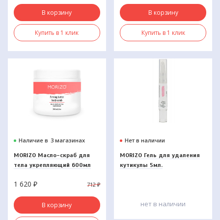
В корзину
В корзину
Купить в 1 клик
Купить в 1 клик
Наличие в
3 магазинах
Нет в наличии
MORIZO Масло-скраб для
MORIZO Гель для удаления
тела укрепляющий 600мл
кутикулы 5мл.
1 620
₽
712
₽
нет в наличии
В корзину