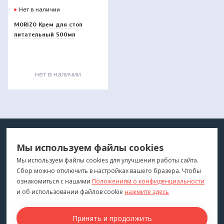
Нет в наличии
MORIZO Крем для стоп
питательный 500мл
нет в наличии
МЕДТЕХНИКА
МЕНЮ
Мы используем файлы cookies
ДЛЯ ВАС
"Медтехника для Вас"
©
2026
Мы используем файлы cookies для улучшения работы сайта.
Сбор можно отключить в настройках вашего бразера. Чтобы
КОНТАКТЫ
ПОКУПАТЕЛЯМ
ознакомиться с нашими
Положениям о конфиденциальности
г. Владивосток
и об использовании файлов cookie
нажмите здесь
Каталог
+7 (423) 243-99-24
Бренды
Принять и продолжить
medprofi@bk.ru
Для оптовиков