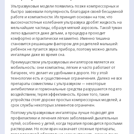
Ультразвуковые модели появились позже компрессорных и
быстро завоевали популярность благодаря своей бесшумной
работе и компактности. Их принцип основан на том, что
высокочастотные колебания ультразвука дробят жидкость на
мельчайшие частицы, образуя мягкий аэрозоль. Такой туман
легко вдыхается даже детьми, а процедура проходит
комфортно и практически незаметно. Именно тишина
становится решающим фактором для родителей малышей:
ребёнок не пугается звука прибора, поэтому можно делать
ингаляции даже во время сна.
Преимуществом ультразвуковых ингаляторов является их
мобильность: они компактны, лёгкие и часто работают от
батареек, что делает их удобными в дороге. Но у этой
технологии есть и существенные ограничения. Далеко не все
препараты совместимы с ультразвуком — некоторые
антибиотики и гормональные средства разрушаются под его
воздействием, теряя эффективность. Кроме того, такие
устройства стоят дороже простых компрессорных моделей, а
срок службы некоторых элементов ограничен.
Поэтому ультразвуковые ингаляторы лучше подходят для
профилактики и лечения лёгких заболеваний дыхательных
путей, особенно у детей, когда терапия проводится простыми
растворами. Но если врач назначает сложные препараты,