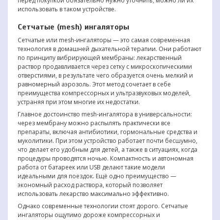
перед покупкой обязательно нужно уточнить, можно ли их
использовать в таком устройстве.
Сетчатые (mesh) ингаляторы
Сетчатые или mesh-ингаляторы — это самая современная
технология в домашней дыхательной терапии. Они работают
по принципу вибрирующей мембраны: лекарственный
раствор продавливается через сетку с микроскопическими
отверстиями, в результате чего образуется очень мелкий и
равномерный аэрозоль. Этот метод сочетает в себе
преимущества компрессорных и ультразвуковых моделей,
устраняя при этом многие их недостатки.
Главное достоинство mesh-ингалятора в универсальности:
через мембрану можно распылять практически все
препараты, включая антибиотики, гормональные средства и
муколитики. При этом устройство работает почти бесшумно,
что делает его удобным для детей, а также в ситуациях, когда
процедуры проводятся ночью. Компактность и автономная
работа от батареек или USB делают такие модели
идеальными для поездок. Ещё одно преимущество —
экономный расход раствора, который позволяет
использовать лекарство максимально эффективно.
Однако современные технологии стоят дорого. Сетчатые
ингаляторы ощутимо дороже компрессорных и