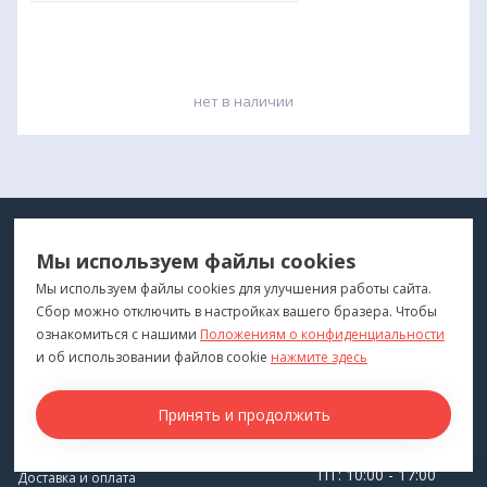
нет в наличии
МЕДТЕХНИКА
МЕНЮ
Мы используем файлы cookies
ДЛЯ ВАС
"Медтехника для Вас"
©
2026
Мы используем файлы cookies для улучшения работы сайта.
Сбор можно отключить в настройках вашего бразера. Чтобы
КОНТАКТЫ
ПОКУПАТЕЛЯМ
ознакомиться с нашими
Положениям о конфиденциальности
г. Владивосток
и об использовании файлов cookie
нажмите здесь
Каталог
+7 (423) 243-99-24
Бренды
Принять и продолжить
medprofi@bk.ru
Для оптовиков
ПН-ЧТ: 10:00 - 18:00
Прокат оборудования
ПТ: 10:00 - 17:00
Доставка и оплата