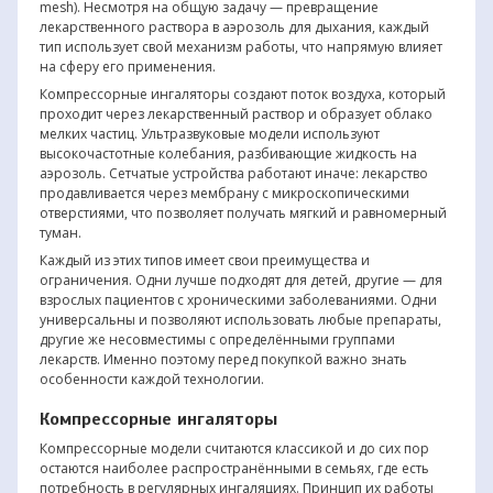
mesh). Несмотря на общую задачу — превращение
лекарственного раствора в аэрозоль для дыхания, каждый
тип использует свой механизм работы, что напрямую влияет
на сферу его применения.
Компрессорные ингаляторы создают поток воздуха, который
проходит через лекарственный раствор и образует облако
мелких частиц. Ультразвуковые модели используют
высокочастотные колебания, разбивающие жидкость на
аэрозоль. Сетчатые устройства работают иначе: лекарство
продавливается через мембрану с микроскопическими
отверстиями, что позволяет получать мягкий и равномерный
туман.
Каждый из этих типов имеет свои преимущества и
ограничения. Одни лучше подходят для детей, другие — для
взрослых пациентов с хроническими заболеваниями. Одни
универсальны и позволяют использовать любые препараты,
другие же несовместимы с определёнными группами
лекарств. Именно поэтому перед покупкой важно знать
особенности каждой технологии.
Компрессорные ингаляторы
Компрессорные модели считаются классикой и до сих пор
остаются наиболее распространёнными в семьях, где есть
потребность в регулярных ингаляциях. Принцип их работы