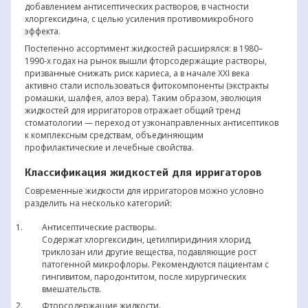
добавлением антисептических растворов, в частности
хлоргексидина, с целью усиления противомикробного
эффекта.
Постепенно ассортимент жидкостей расширялся: в 1980–
1990-х годах на рынок вышли фторсодержащие растворы,
призванные снижать риск кариеса, а в начале XXI века
активно стали использоваться фитокомпоненты (экстракты
ромашки, шалфея, алоэ вера). Таким образом, эволюция
жидкостей для ирригаторов отражает общий тренд
стоматологии — переход от узконаправленных антисептиков
к комплексным средствам, объединяющим
профилактические и лечебные свойства.
Классификация жидкостей для ирригаторов
Современные жидкости для ирригаторов можно условно
разделить на несколько категорий:
Антисептические растворы.
Содержат хлоргексидин, цетилпиридиния хлорид,
триклозан или другие вещества, подавляющие рост
патогенной микрофлоры. Рекомендуются пациентам с
гингивитом, пародонтитом, после хирургических
вмешательств.
Фторсодержащие жидкости.