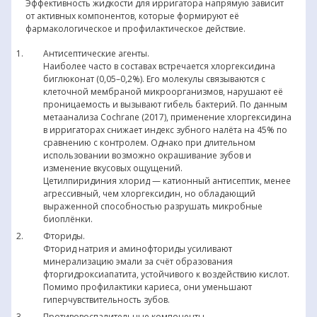
Эффективность жидкости для ирригатора напрямую зависит
от активных компонентов, которые формируют её
фармакологическое и профилактическое действие.
Антисептические агенты.
Наиболее часто в составах встречается хлоргексидина
биглюконат (0,05–0,2%). Его молекулы связываются с
клеточной мембраной микроорганизмов, нарушают её
проницаемость и вызывают гибель бактерий. По данным
метаанализа Cochrane (2017), применение хлоргексидина
в ирригаторах снижает индекс зубного налёта на 45% по
сравнению с контролем. Однако при длительном
использовании возможно окрашивание зубов и
изменение вкусовых ощущений.
Цетилпиридиния хлорид — катионный антисептик, менее
агрессивный, чем хлоргексидин, но обладающий
выраженной способностью разрушать микробные
биоплёнки.
Фториды.
Фторид натрия и аминофториды усиливают
минерализацию эмали за счёт образования
фторгидроксиапатита, устойчивого к воздействию кислот.
Помимо профилактики кариеса, они уменьшают
гиперчувствительность зубов.
Противовоспалительные компоненты.