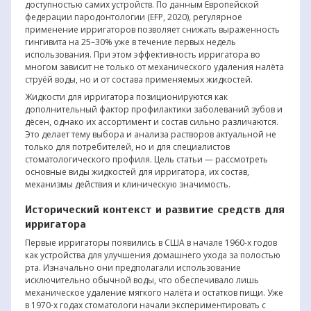
доступностью самих устройств. По данным Европейской
федерации пародонтологии (EFP, 2020), регулярное
применение ирригаторов позволяет снижать выраженность
гингивита на 25–30% уже в течение первых недель
использования. При этом эффективность ирригатора во
многом зависит не только от механического удаления налёта
струёй воды, но и от состава применяемых жидкостей.
Жидкости для ирригатора позиционируются как
дополнительный фактор профилактики заболеваний зубов и
дёсен, однако их ассортимент и состав сильно различаются.
Это делает тему выбора и анализа растворов актуальной не
только для потребителей, но и для специалистов
стоматологического профиля. Цель статьи — рассмотреть
основные виды жидкостей для ирригатора, их состав,
механизмы действия и клиническую значимость.
Исторический контекст и развитие средств для
ирригатора
Первые ирригаторы появились в США в начале 1960-х годов
как устройства для улучшения домашнего ухода за полостью
рта. Изначально они предполагали использование
исключительно обычной воды, что обеспечивало лишь
механическое удаление мягкого налёта и остатков пищи. Уже
в 1970-х годах стоматологи начали экспериментировать с