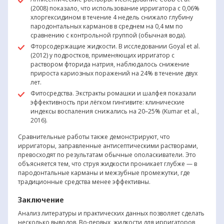
(2008) показало, что использование ирригатора с 0,06%
хлоргексидином в течение 4 недель снижало глубину
пародонтальных карманов в среднем на 0,4 мм по
сравнению с контрольной группой (обычная вода).
Фторсодержащие жидкости. В исследовании Goyal et al.
(2012) у подростков, применяющих ирригатор с
раствором фторида натрия, наблюдалось снижение
прироста кариозных поражений на 24% в течение двух
лет.
Фитосредства. Экстракты ромашки и шалфея показали
эффективность при лёгком гингивите: клинические
индексы воспаления снижались на 20–25% (Kumar et al.,
2016).
Сравнительные работы также демонстрируют, что
ирригаторы, заправленные антисептическими растворами,
превосходят по результатам обычные ополаскиватели. Это
объясняется тем, что струя жидкости проникает глубже — в
пародонтальные карманы и межзубные промежутки, где
традиционные средства менее эффективны.
Заключение
Анализ литературы и практических данных позволяет сделать
несколько выводов. Во-первых, жидкости для ирригаторов