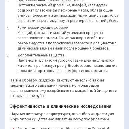
Экстракты растений (ромашка, шалфей, календула)
содержат флавоноиды и эфирные масла, обладающие
антисептическими и антиоксидантными свойствами. Алоэ
вера и эхинацея стимулируют регенерацию тканей дёсен.
Реминерализующие добавки.
Кальций, фосфаты и магний усиливают процессы
восстановления эмали. Такие растворы особенно
рекомендуются в подростковом возрасте и у пациентов с
деминерализацией эмали после ношения брекетов.
Дополнительные вещества.
Пантенол и аллантоин ускоряют заживление слизистой;
ксилитол препятствует росту Streptococcus mutans; мягкие
ароматизаторы повышают комфорт использования.
Таким образом, жидкости действуют не только за счёт
механического вымывания налёта, но и благодаря
целенаправленному воздействию на микробный биоценоз и
твёрдые ткани зуба.
Эффективность и клинические исследования
Научная литература подтверждает, что выбор жидкости для
ирригатора существенно влияет на исход профилактики.
Антисептические растворы. Исследование Cobb et al.