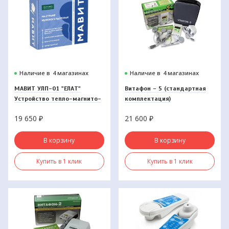
Наличие в
4 магазинах
Наличие в
4 магазинах
МАВИТ УЛП-01 "ЕЛАТ"
Витафон - 5 (стандартная
Устройство тепло-магнито-
комплектация)
вибромассажного лечения
19 650
₽
21 600
₽
воспалительных
заболеваний
В корзину
В корзину
Купить в 1 клик
Купить в 1 клик