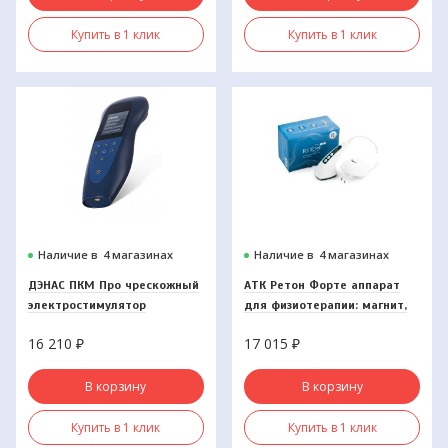
Купить в 1 клик
Купить в 1 клик
Наличие в
4 магазинах
Наличие в
4 магазинах
ДЭНАС ПКМ Про чрескожный
АТК Ретон Форте аппарат
электростимулятор
для физиотерапии: магнит,
ультразвук, инфракрасный
16 210
₽
17 015
₽
свет, фонофорез
В корзину
В корзину
Купить в 1 клик
Купить в 1 клик