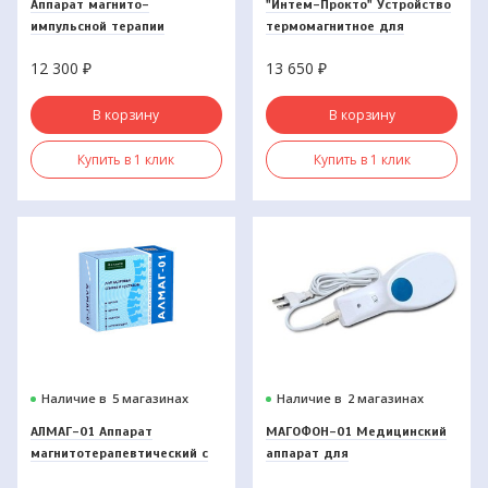
Аппарат магнито-
"Интем-Прокто" Устройство
импульсной терапии
термомагнитное для
"ОРТОМАГ"
лечения заболеваний
12 300
₽
13 650
₽
прямой кишки
В корзину
В корзину
Купить в 1 клик
Купить в 1 клик
Наличие в
5 магазинах
Наличие в
2 магазинах
АЛМАГ-01 Аппарат
МАГОФОН-01 Медицинский
магнитотерапевтический с
аппарат для
бегущим импульсным полем.
магнитоакустической