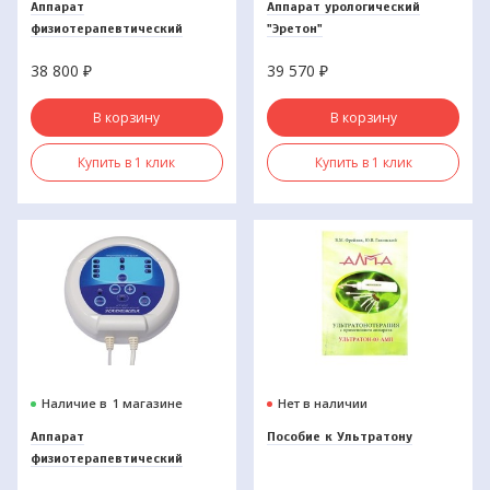
Аппарат
Аппарат урологический
физиотерапевтический
"Эретон"
"Простомаг"
38 800
₽
39 570
₽
В корзину
В корзину
Купить в 1 клик
Купить в 1 клик
Наличие в
1 магазине
Нет в наличии
Аппарат
Пособие к Ультратону
физиотерапевтический
"Надежда"