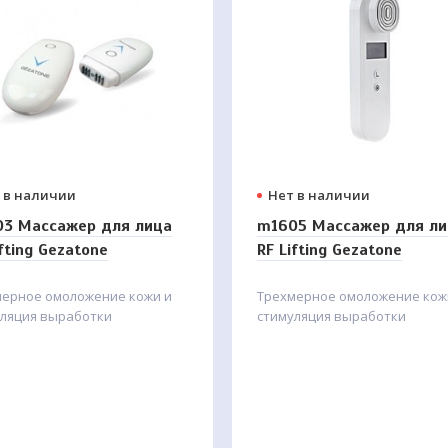
 в наличии
Нет в наличии
3 Массажер для лица
m1605 Массажер для ли
ifting Gezatone
RF Lifting Gezatone
мерное омоложение кожи и
Трехмерное омоложение кож
уляция выработки
стимуляция выработки
венного коллагена и
собственного коллагена и
ина в домашних условиях с
эластина в домашних условия
щью высокочастотных
помощью высокочастотных
оволн. Максимально
радиоволн. Максимально
тивная, безопасная и
эффективная, безопасная и
пная технология!
доступная технология!