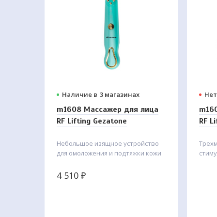
Наличие в
3 магазинах
Нет
 лица
m1608 Массажер для лица
m160
RF Lifting Gezatone
RF L
н с 6-ю
Небольшое изящное устройство
Трех
ания
для омоложения и подтяжки кожи
стим
контура глаз сочетает 3 метода:
собст
ии
биполярный РФ лифтинг, эмс и
эласт
4 510
₽
высокочастотную вибрацию.
помо
ради
н и
эффек
ий на
досту