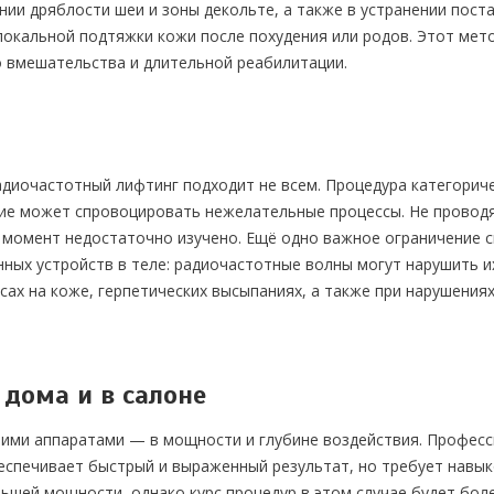
ии дряблости шеи и зоны декольте, а также в устранении поста
локальной подтяжки кожи после похудения или родов. Этот ме
ого вмешательства и длительной реабилитации.
диочастотный лифтинг подходит не всем. Процедура категорич
ие может спровоцировать нежелательные процессы. Не проводят
 момент недостаточно изучено. Ещё одно важное ограничение 
нных устройств в теле: радиочастотные волны могут нарушить и
сах на коже, герпетических высыпаниях, а также при нарушени
 дома и в салоне
ими аппаратами — в мощности и глубине воздействия. Професс
беспечивает быстрый и выраженный результат, но требует навык
ьшей мощности, однако курс процедур в этом случае будет бол