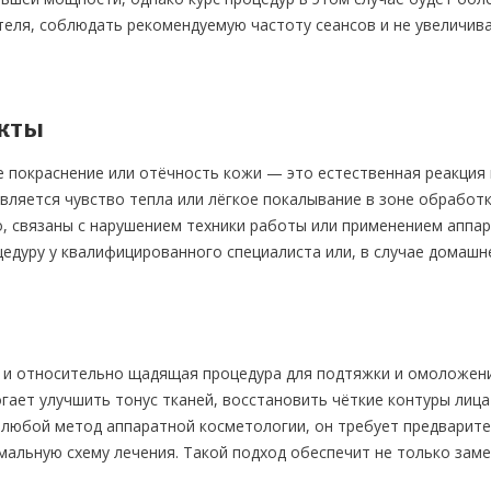
еля, соблюдать рекомендуемую частоту сеансов и не увеличива
кты
 покраснение или отёчность кожи — это естественная реакция 
является чувство тепла или лёгкое покалывание в зоне обработ
о, связаны с нарушением техники работы или применением аппа
едуру у квалифицированного специалиста или, в случае домашне
 и относительно щадящая процедура для подтяжки и омоложени
гает улучшить тонус тканей, восстановить чёткие контуры лица
и любой метод аппаратной косметологии, он требует предварит
альную схему лечения. Такой подход обеспечит не только заме