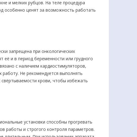
кне и мелких рубцов. На теле процедура
тод особенно ценят за возможность работать
ески запрещена при онкологических
 её и в период беременности или грудного
связано с наличием кардиостимуляторов,
х работу. Не рекомендуется выполнять
ях свёртываемости крови, чтобы избежать
иональные установки способны прогревать
ов работы и строгого контроля параметров.
ее длительным. При использовании аппарата