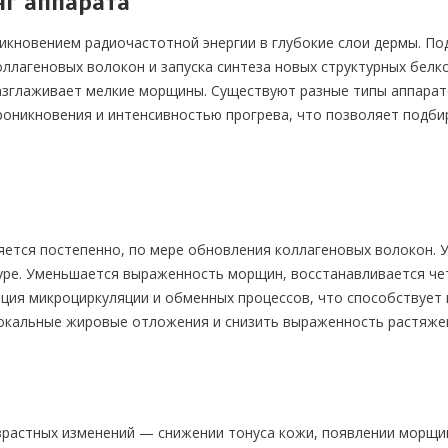
г аппарата
икновением радиочастотной энергии в глубокие слои дермы. По
ллагеновых волокон и запуска синтеза новых структурных белко
разглаживает мелкие морщины. Существуют разные типы аппара
роникновения и интенсивностью прогрева, что позволяет подби
ется постепенно, по мере обновления коллагеновых волокон. У
туре. Уменьшается выраженность морщин, восстанавливается чет
ия микроциркуляции и обменных процессов, что способствует 
окальные жировые отложения и снизить выраженность растяже
зрастных изменений — снижении тонуса кожи, появлении морщин,