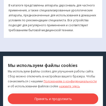
В каталоге представлены аппараты дарсонваль для частного
применения, а также специализированные урологические
аппараты, предназначенные для использования в домашних
условиях по рекомендации специалиста. Все устройства
подходят для регулярного применения и соответствуют
требованиям бытовой медицинской техники.
МЕДТЕХНИКА
МЕНЮ
Мы используем файлы cookies
ДЛЯ ВАС
"Медтехника для Вас"
©
2026
Мы используем файлы cookies для улучшения работы сайта.
Сбор можно отключить в настройках вашего бразера. Чтобы
КОНТАКТЫ
ПОКУПАТЕЛЯМ
ознакомиться с нашими
Положениям о конфиденциальности
г. Владивосток
и об использовании файлов cookie
нажмите здесь
Каталог
+7 (423) 243-99-24
Бренды
Принять и продолжить
medprofi@bk.ru
Для оптовиков