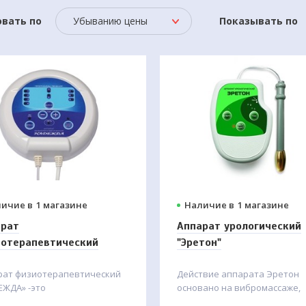
вать по
Убыванию цены
Показывать по
ичие в
1 магазине
Наличие в
1 магазине
арат
Аппарат урологический
отерапевтический
"Эретон"
дежда"
рат физиотерапевтический
Действие аппарата Эретон
ЕЖДА» -это
основано на вибромассаже,
тростимулятор нервно-
магнитном и электрическом