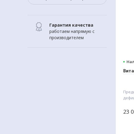
Гарантия качества
работаем напрямую с
производителем
Нал
Вит
Пред
дефи
орга
физич
23 
микр
(тепл
Прои