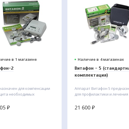
ичие в
1 магазине
Наличие в
4 магазинах
афон-2
Витафон - 5 (стандартн
комплектация)
назначен для компенсации
Аппарат Витафон 5 предназ
цита необходимых
для профилактики и лечения
низму естественных
заболеваний, связанных с
еских энергий:
нарушением капиллярного
005
₽
21 600
₽
овибраций и инфракрасного
кровотока и лимфотока.
ового) излучения.
Производитель:
Витафон
зводитель:
Витафон