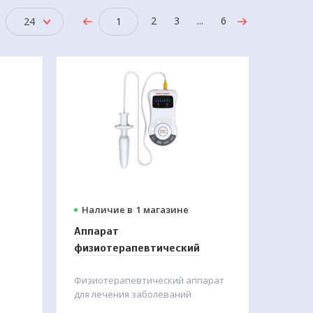
2
3
...
6
24
1
Наличие в
1 магазине
Аппарат
физиотерапевтический
"Простомаг"
Физиотерапевтический аппарат
для лечения заболеваний
предстательной железы с