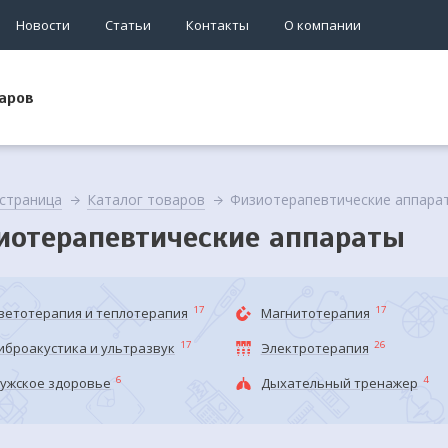
Новости
Статьи
Контакты
О компании
аров
 страница
Каталог товаров
Физиотерапевтические аппара
иотерапевтические аппараты
17
17
ветотерапия и теплотерапия
Магнитотерапия
17
26
иброакустика и ультразвук
Электротерапия
6
4
ужское здоровье
Дыхательный тренажер