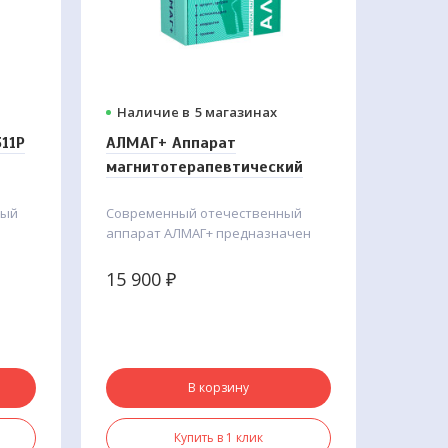
Наличие в
5 магазинах
11Р
АЛМАГ+ Аппарат
магнитотерапевтический
вый
Современный отечественный
аппарат АЛМАГ+ предназначен
ка,
для лечения в стационарных,
ия
амбулаторных и домашних
15 900
₽
шних
условиях ряда заболеваний:
Артриты, артрозы,
остеохондроз
Грыжа межпозвоночного
диска
В корзину
Подагра
Сколиоз
Купить в 1 клик
Остеопороз