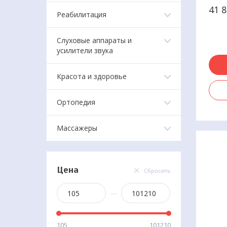
мыше
41 
Реабилитация
разли
дейс
испо
Слуховые аппараты и
техн
усилители звука
элек
Красота и здоровье
Ортопедия
Массажеры
Цена
Сбросить
—
105
101210