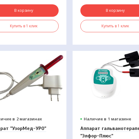
В корзину
В корзину
Купить в 1 клик
Купить в 1 клик
ичие в
2 магазинах
Наличие в
1 магазине
рат "УзорМед-УРО"
Аппарат гальванотерапе
"Элфор-Плюс"