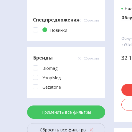
Нал
Облу
Спецпредложения
Сбросить
Новинки
Облу
«УЛЬТ
меди
ламп
32 
Бренды
Сбросить
забо
мето
Biomag
витил
УзорМед
атопи
грибо
Gezatone
отру
нейр
выпа
лишая
Применить все фильтры
парап
забо
Сбросить все фильтры