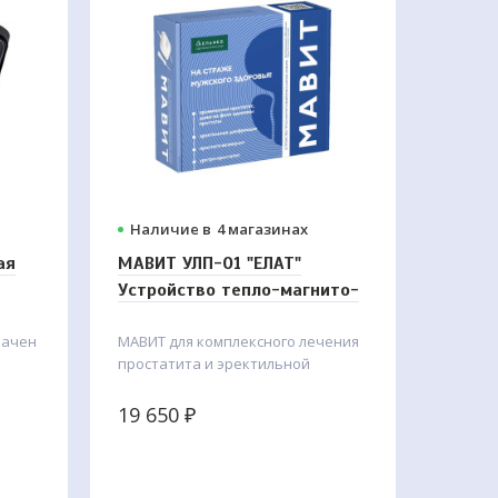
Наличие в
4 магазинах
ая
МАВИТ УЛП-01 "ЕЛАТ"
Устройство тепло-магнито-
вибромассажного лечения
начен
МАВИТ для комплексного лечения
воспалительных
простатита и эректильной
заболеваний
дисфункции.
19 650
₽