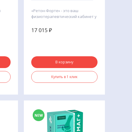
ультразвук, инфракрасный
й
«Ретон-Форте» - это ваш
свет, фонофорез
физиотерапевтический кабинет у
себя дома.
Производитель:
ООО «НПО
17 015
₽
асно
«РЕТОН»
В корзину
Купить в 1 клик