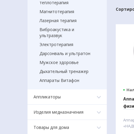
теплотерапия
Сортиро
Магнитотерапия
Лазерная терапия
Виброакустика и
ультразвук
Электротерапия
Дарсонваль и ультратон
Мужское здоровье
Дыхательный тренажер
Аппараты Витафон
Нал
Аппликаторы
Апп
физи
Изделия медназначения
"На
Аппа
«НАД
Товары для дома
элек