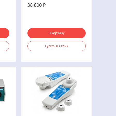
ьную
использованием магнитотерапии.
38 800
₽
В корзину
Купить в 1 клик