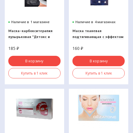
Наличие в
1 магазине
Наличие в
4 магазинах
Маска-карбокситерапия
Маска тканевая
пузырьковая "Детокс и
подтягивающая с эффектом
сияние"
Вторая кожа, Hollywood Star,
185
₽
160
₽
Beauty Style
В корзину
В корзину
Купить в 1 клик
Купить в 1 клик