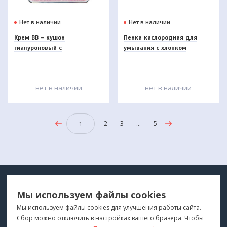
Нет в наличии
Нет в наличии
Крем BB - кушон
Пенка кислородная для
гиалуроновый с
умывания с хлопком
матирующим эффектом
"Harmony", Beauty Style, 150
Beauty Style
мл
нет в наличии
нет в наличии
2
3
...
5
1
МЕДТЕХНИКА
МЕНЮ
Мы используем файлы cookies
ДЛЯ ВАС
"Медтехника для Вас"
©
2026
Мы используем файлы cookies для улучшения работы сайта.
Сбор можно отключить в настройках вашего бразера. Чтобы