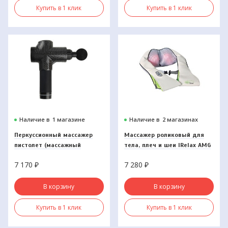
Купить в 1 клик
Купить в 1 клик
Наличие в
1 магазине
Наличие в
2 магазинах
Перкуcсионный массажер
Массажер роликовый для
пистолет (массажный
тела, плеч и шеи IRelax AMG
пистолет) с 6 насадками
395, Gezatone
7 170
₽
7 280
₽
AMG143, Gezatone
В корзину
В корзину
Купить в 1 клик
Купить в 1 клик