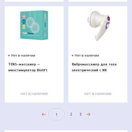
Нет в наличии
Нет в наличии
TENS-массажер —
Вибромассажер для тела
миостимулятор Biolift
электрический с ИК
TENS&Fitness Gezatone
прогревом AMG-114 Body
Sculptor, Gezatone
нет в наличии
нет в наличии
2
3
1