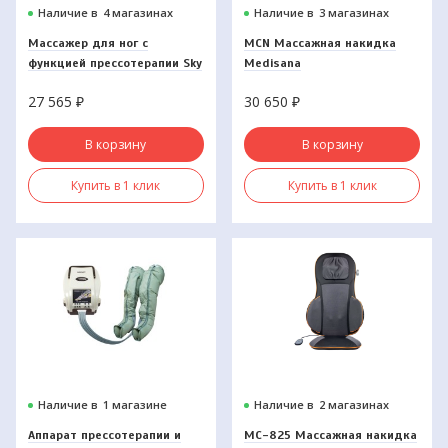
Наличие в
4 магазинах
Наличие в
3 магазинах
Массажер для ног с
MCN Массажная накидка
функцией прессотерапии Sky
Medisana
Step 4 в 1 AMG 719,
27 565
₽
30 650
₽
Gezatone
В корзину
В корзину
Купить в 1 клик
Купить в 1 клик
Наличие в
1 магазине
Наличие в
2 магазинах
Аппарат прессотерапии и
МС-825 Массажная накидка