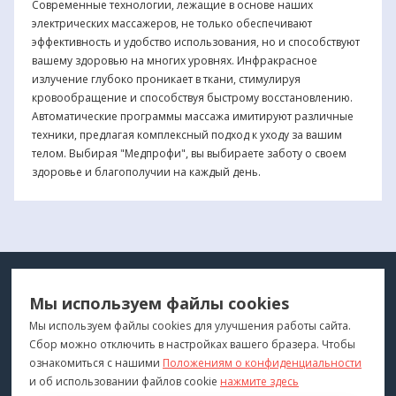
Современные технологии, лежащие в основе наших
электрических массажеров, не только обеспечивают
эффективность и удобство использования, но и способствуют
вашему здоровью на многих уровнях. Инфракрасное
излучение глубоко проникает в ткани, стимулируя
кровообращение и способствуя быстрому восстановлению.
Автоматические программы массажа имитируют различные
техники, предлагая комплексный подход к уходу за вашим
телом. Выбирая "Медпрофи", вы выбираете заботу о своем
здоровье и благополучии на каждый день.
МЕДТЕХНИКА
МЕНЮ
Мы используем файлы cookies
ДЛЯ ВАС
"Медтехника для Вас"
©
2026
Мы используем файлы cookies для улучшения работы сайта.
Сбор можно отключить в настройках вашего бразера. Чтобы
КОНТАКТЫ
ПОКУПАТЕЛЯМ
ознакомиться с нашими
Положениям о конфиденциальности
г. Владивосток
и об использовании файлов cookie
нажмите здесь
Каталог