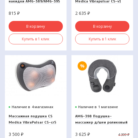
накидки AMG-389/AMG-395
Medica Vibrapulsar CS-v1
815
₽
2 635
₽
В корзину
В корзину
Купить в 1 клик
Купить в 1 клик
Наличие в
4 магазинах
Наличие в
1 магазине
Массажная подушка CS
AMG-398 Подушка-
Medica VibraPulsar CS-cr5
массажер д/шеи роликовый
надувной Gezaton
3 500
₽
3 625
₽
4 300
₽