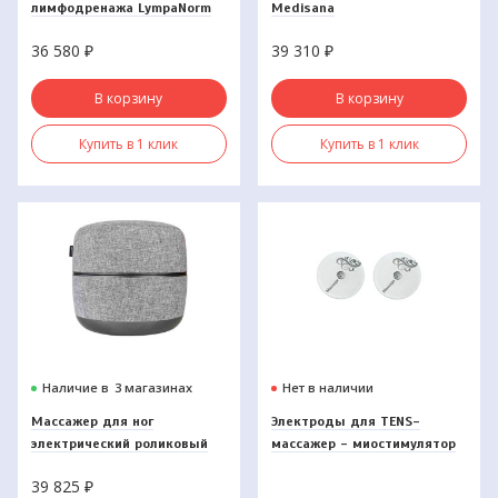
лимфодренажа LympaNorm
Medisana
Smart (размер L)
36 580
₽
39 310
₽
В корзину
В корзину
Купить в 1 клик
Купить в 1 клик
Наличие в
3 магазинах
Нет в наличии
Массажер для ног
Электроды для TENS-
электрический роликовый
массажер - миостимулятор
AMG725, Gezatone
Biolift TENS&Fitness,
39 825
₽
Gezatone, 2 шт.