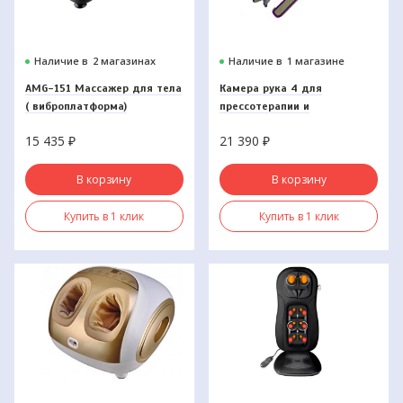
Наличие в
2 магазинах
Наличие в
1 магазине
AMG-151 Массажер для тела
Камера рука 4 для
( виброплатформа)
прессотерапии и
лимфодренажа LympaNorm
15 435
₽
21 390
₽
Smart
В корзину
В корзину
Купить в 1 клик
Купить в 1 клик