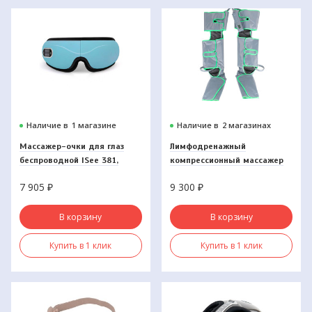
Наличие в
1 магазине
Наличие в
2 магазинах
Массажер-очки для глаз
Лимфодренажный
беспроводной ISee 381,
компрессионный массажер
Gezatone
для ног AMG 709, Gezatone
7 905
₽
9 300
₽
В корзину
В корзину
Купить в 1 клик
Купить в 1 клик