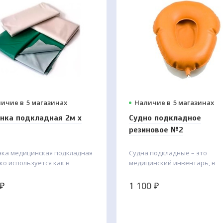
ичие в
5 магазинах
Наличие в
5 магазинах
нка подкладная 2м х
Судно подкладное
резиновое №2
нка медицинская подкладная
Судна подкладные – это
о используется как в
медицинский инвентарь, в
инских учреждениях, так и в
который лежачие больные м
шних условиях. Безопасна
опорожнить кишечник и моч
₽
1 100
₽
ксплуатации детьми и
пузырь, не вставая с кровати
слыми. Не вызывает
гии, эластична, влаго- и
непроницаема. Не обладает