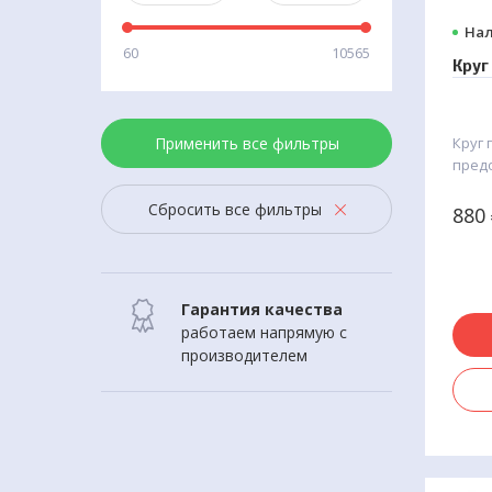
Нал
60
10565
Круг
Применить все фильтры
Круг
пред
повр
Сбросить все фильтры
Приме
880
лежа
проле
Гарантия качества
работаем напрямую с
производителем