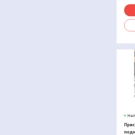
эффе
прик
Нал
Прис
подн