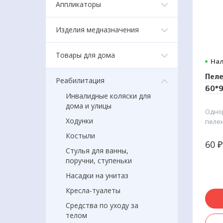
Аппликаторы
Изделия медназначения
Товары для дома
Нал
Пел
Реабилитация
60*9
Инвалидные коляски для
дома и улицы
Одно
Ходунки
пеле
60х90
Костыли
гигие
60
₽
Стулья для ванны,
лежа
поручни, ступеньки
людьм
посл
Насадки на унитаз
Пятис
Кресла-туалеты
бамб
супе
Средства по уходу за
быст
телом
фикса