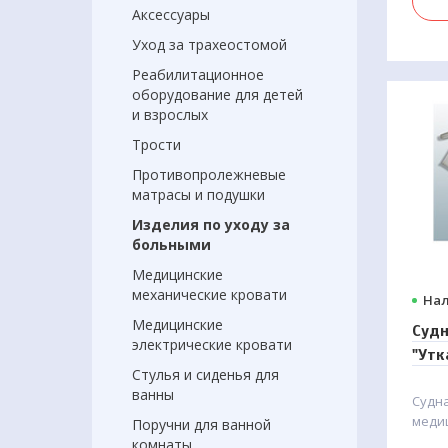
Аксессуары
защит
Гипо
Уход за трахеостомой
дари
Реабилитационное
бамб
оборудование для детей
антис
и взрослых
пред
кожи.
Трости
Противопролежневые
матрасы и подушки
Изделия по уходу за
больными
Медицинские
механические кровати
Нал
Медицинские
Судн
электрические кровати
"Утк
Стулья и сиденья для
ванны
Судна
меди
Поручни для ванной
кото
комнаты