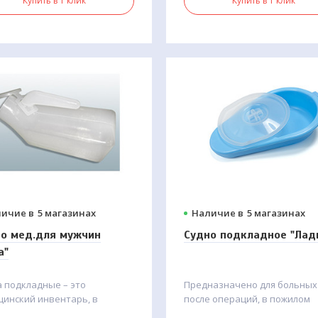
Купить в 1 клик
Купить в 1 клик
у от протеканий.
аллергенный верхний слой
т комфорт, а натуральный
ук действует как природный
ептик, блокируя запахи и
отвращая раздражение
ичие в
5 магазинах
Наличие в
5 магазинах
о мед.для мужчин
Судно подкладное "Лад
а"
 подкладные – это
Предназначено для больных
цинский инвентарь, в
после операций, в пожилом
рый лежачие больные могут
возрасте. Изготовлено из