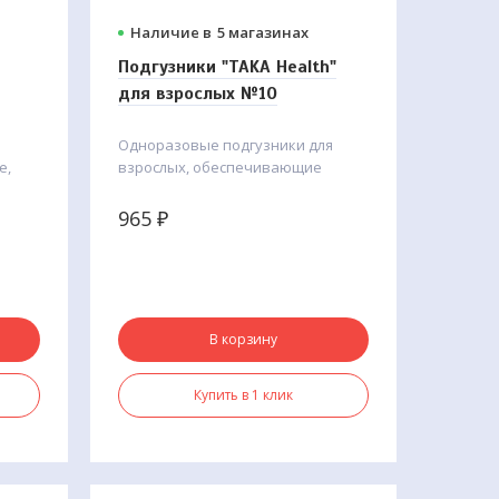
Наличие в
5 магазинах
Подгузники "TAKA Health"
для взрослых №10
Одноразовые подгузники для
е,
взрослых, обеспечивающие
ия
комфорт и надёжную защиту при
средней и тяжёлой степени
965
₽
е в
недержания.
ного
В корзину
Купить в 1 клик