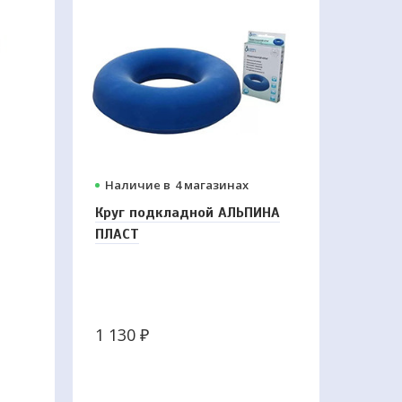
Наличие в
4 магазинах
Круг подкладной АЛЬПИНА
ПЛАСТ
огут
евой
1 130
₽
.