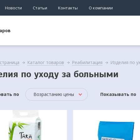
Новости
Статьи
Контакты
О компании
аров
 страница
Каталог товаров
Реабилитация
Изделия по у
елия по уходу за больными
вать по
Возрастанию цены
Показывать по