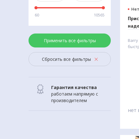
Нет
60
10565
Прис
наде
Barr
Применить все фильтры
Barry
быстр
нагиб
Сбросить все фильтры
прод
устро
одева
накло
прис
Гарантия качества
для п
работаем напрямую с
огра
производителем
возмо
испы
нет 
суста
слабу