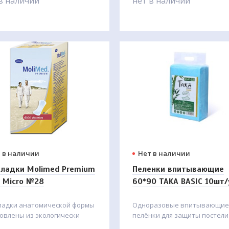
в наличии
нет в наличии
 в наличии
Нет в наличии
ладки Molimed Premium
Пеленки впитывающие
a Micro №28
60*90 TAKA BASIC 10шт/
ладки анатомической формы
Одноразовые впитывающие
овлены из экологически
пелёнки для защиты постели
го сырья, дерматологически
мебели, размер 60×90 см.