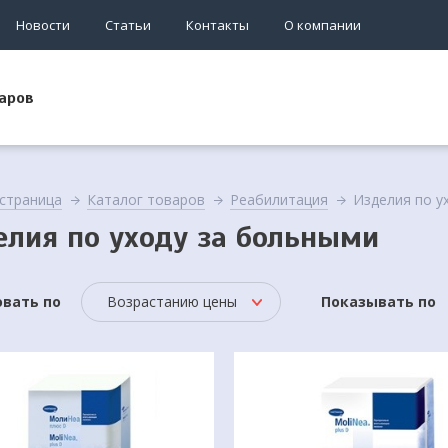
Новости
Статьи
Контакты
О компании
аров
 страница
Каталог товаров
Реабилитация
Изделия по у
елия по уходу за больными
вать по
Возрастанию цены
Показывать по