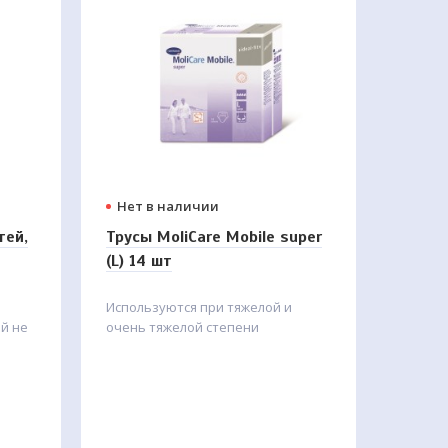
ая
Нет в наличии
тей,
Трусы MoliCare Mobile super
(L) 14 шт
Используются при тяжелой и
й не
очень тяжелой степени
тся в
недержания мочи и кала для
людей, ведущих активный образ
жизни, увеличенной
впитываемости. Новое поколение
специальных трусов при
недержании с инновационными