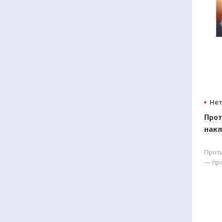
Нет
Про
накл
локт
Прот
— пр
локте
обра
резу
нахо
поло
анат