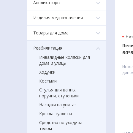
Аппликаторы
Изделия медназначения
Товары для дома
Нет
Пеле
Реабилитация
60*
Инвалидные коляски для
дома и улицы
Испо
Ходунки
допо
посте
Костыли
и заг
Стулья для ванны,
поручни, ступеньки
Насадки на унитаз
Кресла-туалеты
Средства по уходу за
телом