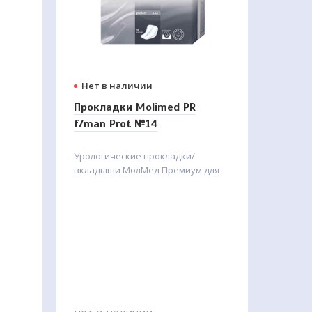
Нет в наличии
Прокладки Molimed PR
f/man Prot №14
Урологические прокладки/
вкладыши МолМед Премиум для
кания
мужчин протект имеют V-форму.
Подходят при проблемах
мочеиспускания у мужчин, при
послеоперационном уходе за
пациентами.