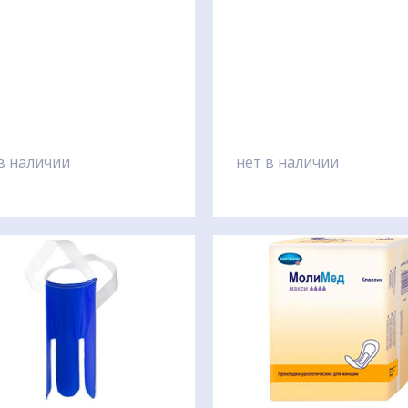
естированы, предотвращают
ление возможных
ражений кожи.
в наличии
нет в наличии