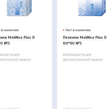
 в наличии
Нет в наличии
нки MoliNea Plus D
Пеленки MoliNea Plus D
60 №5
60*90 №5
льзуются для
Используются для
лнительной защиты
дополнительной защиты
льного белья от протекания
постельного белья от проте
рязнений
и загрязнений