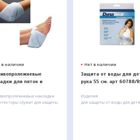
надежность.Широкая клеящ
полоса надежно фиксирует
прокладку к белью.
 в наличии
Нет в наличии
тивопролежневые
Защита от воды для де
адки для пяток и
рука 55 см. арт 60788/R
ей
ивопролежневые накладки
Изделия
отекторы служат для защиты
для защиты от воды для дете
й и пяток больного от
содержит латекса. Используе
зования пролежней в
домашних или медицинских
льтате постоянного
условиях. Не рассчитано для
ждения в лежачем
полного погружения в
воду
.
жении. Они повторяют
омическую форму суставов,