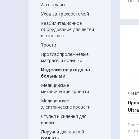
нет 
Аксессуары
Уход за трахеостомой
Реабилитационное
оборудование для детей
и взрослых
Трости
Противопролежневые
матрасы и подушки
Изделия по уходу за
больными
Медицинские
механические кровати
Нет
Медицинские
Прок
электрические кровати
Ultr
Стулья и сиденья для
ванны
Прок
изгот
Поручни для ванной
чисто
комнаты