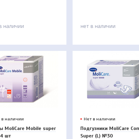
ьшают давление,
ываемое массой больного на
ые точки тела,
обствуют более
в наличии
нет в наличии
омерному распределению
 в наличии
Нет в наличии
ы MoliCare Mobile super
Подгузники MoliCare Co
14 шт
Super (L) №30