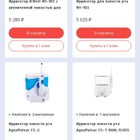
Ирригатор B.Well WI-911 с
Ирригатор для полости рта
увеличенной емкостью для
WI-911
воды
5 280
₽
5 025
₽
В корзину
В корзину
Купить в 1 клик
Купить в 1 клик
Наличие в
2 магазинах
Наличие в
1 магазине
Ирригатор полости рта
Ирригатор полости рта
AguaPulsar CS-2
AguaPulsar CS-7 DUAL FLOSS
белый