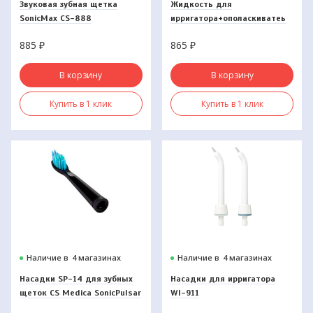
Звуковая зубная щетка
Жидкость для
SonicMax CS-888
ирригатора+ополаскиватеь
WaterDent Вечерний детокс
885
₽
865
₽
500мл
В корзину
В корзину
Купить в 1 клик
Купить в 1 клик
Наличие в
4 магазинах
Наличие в
4 магазинах
Насадки SP-14 для зубных
Насадки для ирригатора
щеток CS Medica SonicPulsar
WI-911
CS-234 (2 шт)
пародонтологическая