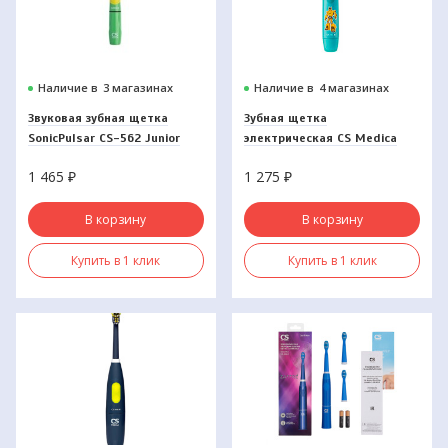
Наличие в
3 магазинах
Наличие в
4 магазинах
Звуковая зубная щетка
Зубная щетка
SonicPulsar CS-562 Junior
электрическая CS Medica
CS-461-В
1 465
₽
1 275
₽
В корзину
В корзину
Купить в 1 клик
Купить в 1 клик