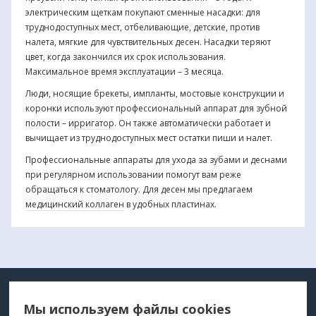
электрическим щеткам покупают сменные насадки: для
труднодоступных мест, отбеливающие, детские, против
налета, мягкие для чувствительных десен. Насадки теряют
цвет, когда закончился их срок использования.
Максимальное время эксплуатации – 3 месяца.
Люди, носящие брекеты, импланты, мостовые конструкции и
коронки используют профессиональный аппарат для зубной
полости –
ирригатор
. Он также автоматически работает и
вычищает из труднодоступных мест остатки пиши и налет.
Профессиональные аппараты для ухода за зубами и деснами
при регулярном использовании помогут вам реже
обращаться к стоматологу. Для десен мы предлагаем
медицинский коллаген
в удобных пластинах.
МЕДТЕХНИКА
МЕНЮ
Мы используем файлы cookies
ДЛЯ ВАС