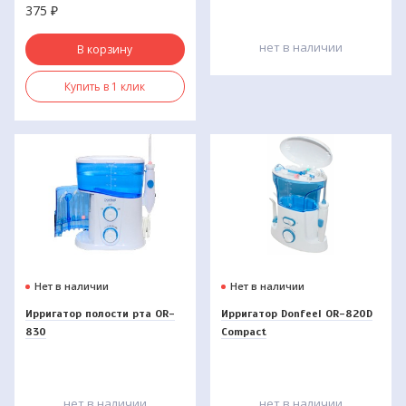
375
₽
Антибактериальный
комплекс 100мл
нет в наличии
В корзину
Купить в 1 клик
Нет в наличии
Нет в наличии
Ирригатор полости рта OR-
Ирригатор Donfeel OR-820D
830
Compact
нет в наличии
нет в наличии