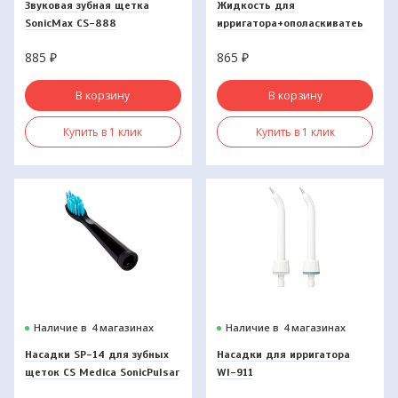
Звуковая зубная щетка
Жидкость для
SonicMax CS-888
ирригатора+ополаскиватеь
WaterDent Вечерний детокс
885
₽
865
₽
500мл
В корзину
В корзину
Купить в 1 клик
Купить в 1 клик
Наличие в
4 магазинах
Наличие в
4 магазинах
Насадки SP-14 для зубных
Насадки для ирригатора
щеток CS Medica SonicPulsar
WI-911
CS-234 (2 шт)
пародонтологическая