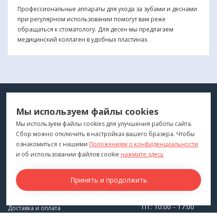
Профессиональные аппараты для ухода за зубами и деснами
при регулярном использовании помогут вам реже
обращаться к стоматологу. Для десен мы предлагаем
медицинский коллаген
в удобных пластинах.
МЕДТЕХНИКА
МЕНЮ
Мы используем файлы cookies
ДЛЯ ВАС
"Медтехника для Вас"
©
2026
Мы используем файлы cookies для улучшения работы сайта.
Сбор можно отключить в настройках вашего бразера. Чтобы
КОНТАКТЫ
ПОКУПАТЕЛЯМ
ознакомиться с нашими
Положениям о конфиденциальности
г. Владивосток
и об использовании файлов cookie
нажмите здесь
Каталог
+7 (423) 243-99-24
Бренды
Принять и продолжить
medprofi@bk.ru
Для оптовиков
ПН-ЧТ: 10:00 - 18:00
Прокат оборудования
ПТ: 10:00 - 17:00
Доставка и оплата