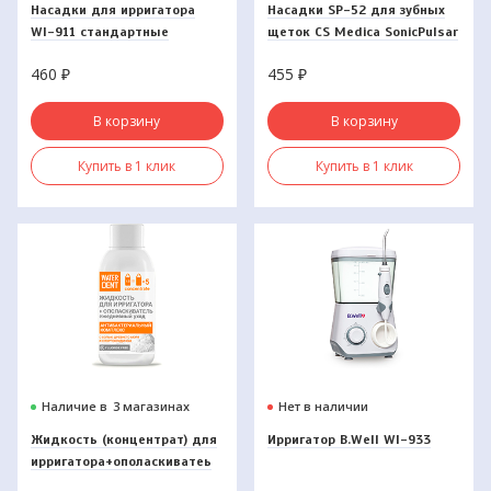
Насадки для ирригатора
Насадки SP-52 для зубных
WI-911 стандартные
щеток CS Medica SonicPulsar
CS-562 Kids (2 шт)
460
₽
455
₽
В корзину
В корзину
Купить в 1 клик
Купить в 1 клик
Наличие в
3 магазинах
Нет в наличии
Жидкость (концентрат) для
Ирригатор B.Well WI-933
ирригатора+ополаскиватеь
WaterDent