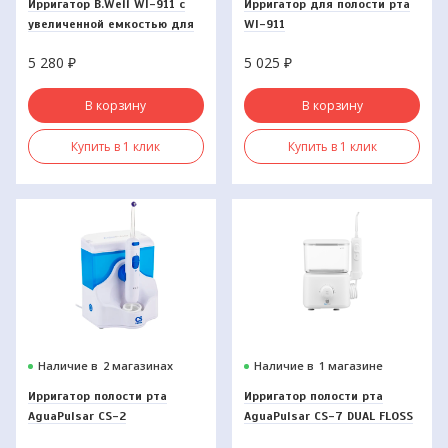
Ирригатор B.Well WI-911 с
Ирригатор для полости рта
увеличенной емкостью для
WI-911
воды
5 280
₽
5 025
₽
В корзину
В корзину
Купить в 1 клик
Купить в 1 клик
Наличие в
2 магазинах
Наличие в
1 магазине
Ирригатор полости рта
Ирригатор полости рта
AguaPulsar CS-2
AguaPulsar CS-7 DUAL FLOSS
белый