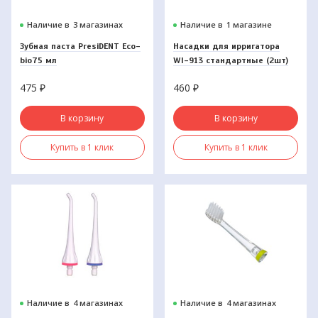
Наличие в
3 магазинах
Наличие в
1 магазине
Зубная паста PresiDENT Eco-
Насадки для ирригатора
bio75 мл
WI-913 стандартные (2шт)
475
₽
460
₽
В корзину
В корзину
Купить в 1 клик
Купить в 1 клик
Наличие в
4 магазинах
Наличие в
4 магазинах