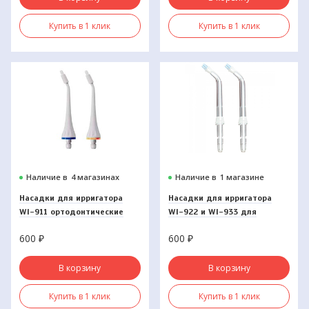
Купить в 1 клик
Купить в 1 клик
Наличие в
4 магазинах
Наличие в
1 магазине
Насадки для ирригатора
Насадки для ирригатора
WI-911 ортодонтические
WI-922 и WI-933 для
имплантов, коронок,
600
₽
600
₽
виниров (2шт)
В корзину
В корзину
Купить в 1 клик
Купить в 1 клик