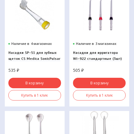
Наличие в
4 магазинах
Наличие в
3 магазинах
Насадки SP-51 для зубных
Насадки для ирригатора
щеток CS Medica SonicPulsar
WI-922 стандартные (3шт)
CS-561 Kids (2 шт)
535
₽
505
₽
В корзину
В корзину
Купить в 1 клик
Купить в 1 клик