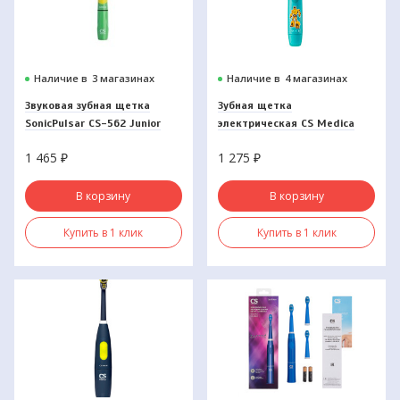
Наличие в
3 магазинах
Наличие в
4 магазинах
Звуковая зубная щетка
Зубная щетка
SonicPulsar CS-562 Junior
электрическая CS Medica
CS-461-В
1 465
₽
1 275
₽
В корзину
В корзину
Купить в 1 клик
Купить в 1 клик